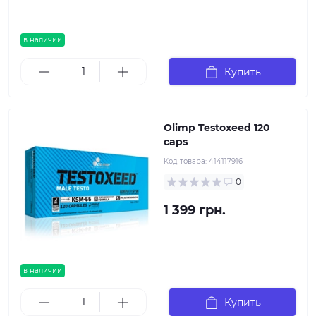
в наличии
Купить
Olimp Testoxeed 120
caps
Код товара:
414117916
0
1 399 грн.
в наличии
Купить