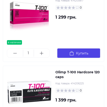
Код товара:
414205817
0
1 299 грн.
в наличии
Купить
Olimp T-100 Hardcore 120
caps
Код товара:
414206225
0
1 399 грн.