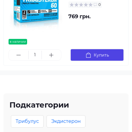
0
769 грн.
в наличии
Купить
Подкатегории
Трибулус
Экдистерон