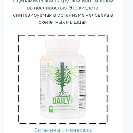
с динамической нагрузкой или силовой
нагрузки, соревнования
увеличивают суточную норму
выносливостью. Это кислота,
синтезируемая в организме человека в
витаминов и минералов в 1,5-2
раза.
скелетных мышцах.
Витамины и минералы