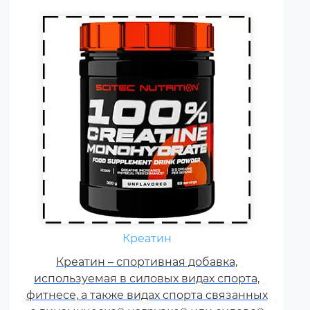
Ежедневно каждому
спортсмену необходимы
Креатин
витамины группы В, карнитин –
витамин Т, витамины С, D, E, F.
Креатин – спортивная добавка,
используемая в силовых видах спорта,
Постоянные тренировки,
фитнесе, а также видах спорта связанных
физические и психологические