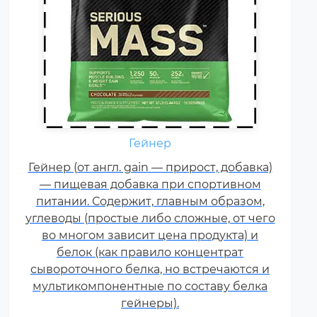
Гейнер
Креатин – спортивная добавка,
Гейнер (от англ. gain — прирост, добавка)
используемая в силовых видах
— пищевая добавка при спортивном
спорта, фитнесе, а также видах
питании. Содержит, главным образом,
спорта связанных с
углеводы (простые либо сложные, от чего
динамической нагрузкой или
во многом зависит цена продукта) и
силовой выносливостью. Это
белок (как правило концентрат
кислота, синтезируемая в
сывороточного белка, но встречаются и
организме человека в
мультикомпонентные по составу белка
скелетных мышцах.
гейнеры).