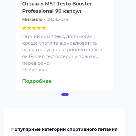
Отзыв о
MST Testo Booster
Professional 90 капсул
Михайло
-
08.01.2026
Гарний комплекс, допомогає
краще спати та відновлюватись
після тренувань та робочих днів, і
Протеин для спортивного
як бустер тестостерону працює,
питания представляет собой
перевірено)
концентрат белка в виде
Найкраща...
порошка. Это безопасная
пищевая добавка, которая
Подробнее
покрывает часть суточной
потребности человека в белке,
способствует росту и
восстановлению мышц.
Протеин включают в рацион
профессиональных
Популярные категории спортивного питания
спортсменов и бодибилдеров.