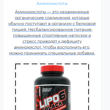
Жиросжигатели относятся к
Аминокислоты
числу спортивных пищевых
Аминокислоты — это незаменимые
добавок, которые способствуют
органические соединения, которые
улучшению результатов
обычно поступают в организм с белковой
тренировок и помогают
пищей. Несбалансированное питание,
избавляться от лишнего жира,
повышенные спортивные нагрузки и
используя его в качестве
стресс приводят к дефициту
дополнительного источника
аминокислот. Чтобы восполнить его,
энергии.
можно принимать специальные добавки.