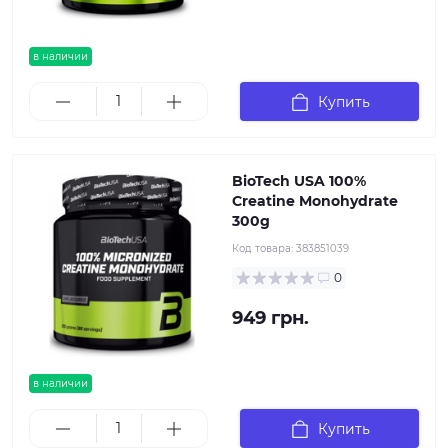
в наличии
Купить
BioTech USA 100%
Creatine Monohydrate
300g
Код товара:
383851039
0
949 грн.
в наличии
Купить