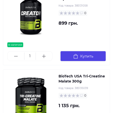
Код товара:
385131058
0
899 грн.
в наличии
Купить
BioTech USA Tri-Creatine
Malate 300g
Код товара:
385135039
0
1 135 грн.