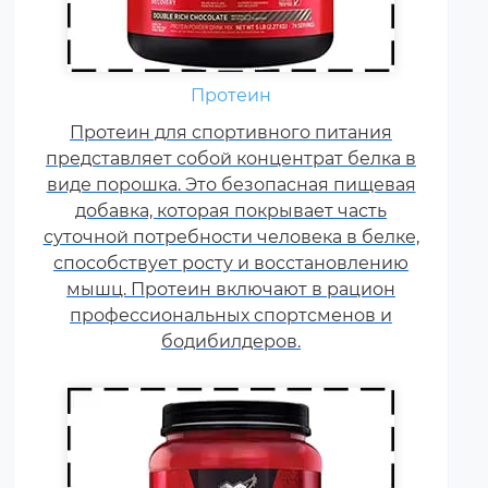
Аминокислоты — это
Протеин
незаменимые органические
Протеин для спортивного питания
соединения, которые обычно
представляет собой концентрат белка в
поступают в организм с
виде порошка. Это безопасная пищевая
белковой пищей.
добавка, которая покрывает часть
Несбалансированное питание,
суточной потребности человека в белке,
повышенные спортивные
способствует росту и восстановлению
нагрузки и стресс приводят к
мышц. Протеин включают в рацион
дефициту аминокислот. Чтобы
профессиональных спортсменов и
восполнить его, можно
принимать специальные
бодибилдеров.
добавки.