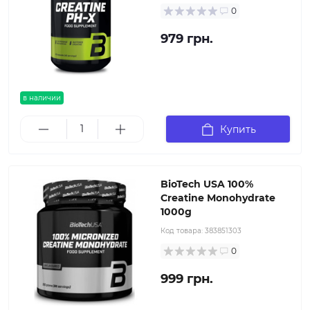
0
979 грн.
в наличии
Купить
BioTech USA 100%
Creatine Monohydrate
1000g
Код товара:
383851303
0
999 грн.