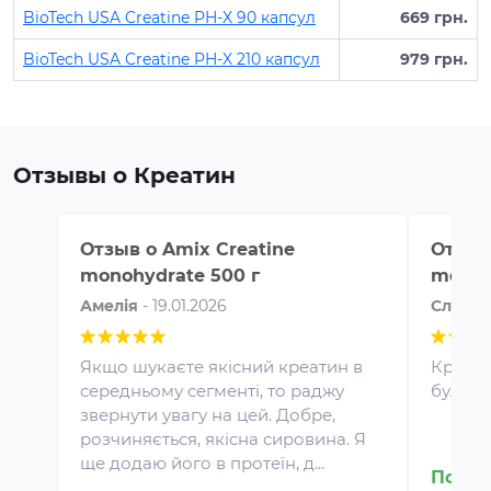
BioTech USA Creatine PH-X 90 капсул
669 грн.
BioTech USA Creatine PH-X 210 капсул
979 грн.
Отзывы о Креатин
Отзыв о
Amix Creatine
Отзыв
monohydrate 500 г
monoh
Амелія
-
19.01.2026
Славік
Якщо шукаєте якісний креатин в
Креати
середньому сегменті, то раджу
була з
звернути увагу на цей. Добре,
Протеин для спортивного
розчиняється, якісна сировина. Я
питания представляет собой
ще додаю його в протеїн, д...
концентрат белка в виде
Подро