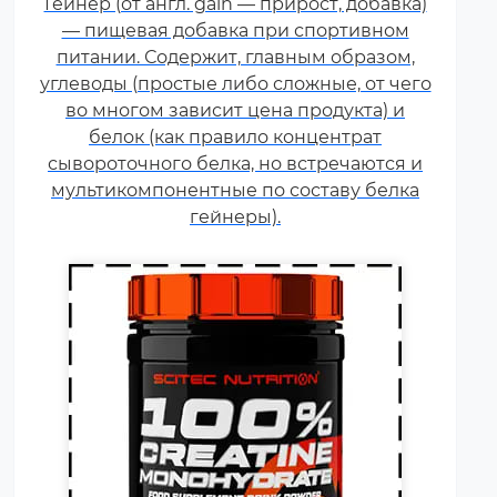
Гейнер (от англ. gain — прирост, добавка)
используемая в силовых видах
— пищевая добавка при спортивном
спорта, фитнесе, а также видах
питании. Содержит, главным образом,
спорта связанных с
углеводы (простые либо сложные, от чего
динамической нагрузкой или
во многом зависит цена продукта) и
силовой выносливостью. Это
белок (как правило концентрат
кислота, синтезируемая в
сывороточного белка, но встречаются и
организме человека в
мультикомпонентные по составу белка
скелетных мышцах.
гейнеры).