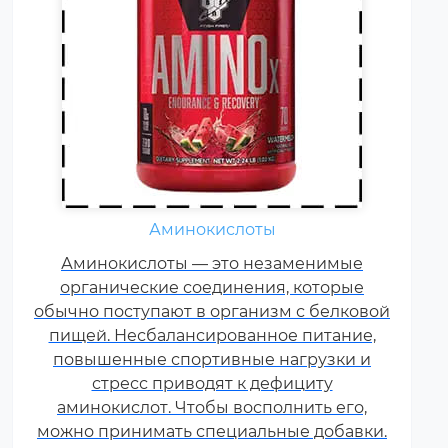
Жиросжигатели относятся к
Аминокислоты
числу спортивных пищевых
Аминокислоты — это незаменимые
добавок, которые способствуют
органические соединения, которые
улучшению результатов
обычно поступают в организм с белковой
тренировок и помогают
пищей. Несбалансированное питание,
избавляться от лишнего жира,
повышенные спортивные нагрузки и
используя его в качестве
стресс приводят к дефициту
дополнительного источника
аминокислот. Чтобы восполнить его,
энергии.
можно принимать специальные добавки.