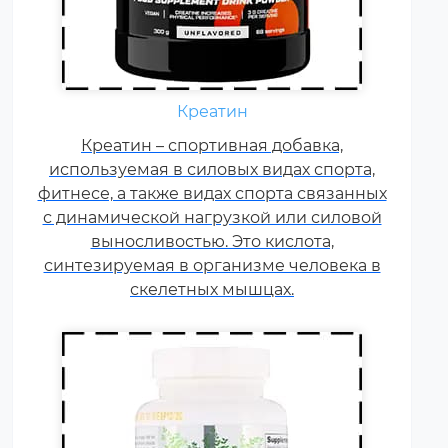
Ежедневно каждому
спортсмену необходимы
Креатин
витамины группы В, карнитин –
витамин Т, витамины С, D, E, F.
Креатин – спортивная добавка,
используемая в силовых видах спорта,
Постоянные тренировки,
фитнесе, а также видах спорта связанных
физические и психологические
с динамической нагрузкой или силовой
нагрузки, соревнования
увеличивают суточную норму
выносливостью. Это кислота,
синтезируемая в организме человека в
витаминов и минералов в 1,5-2
раза.
скелетных мышцах.