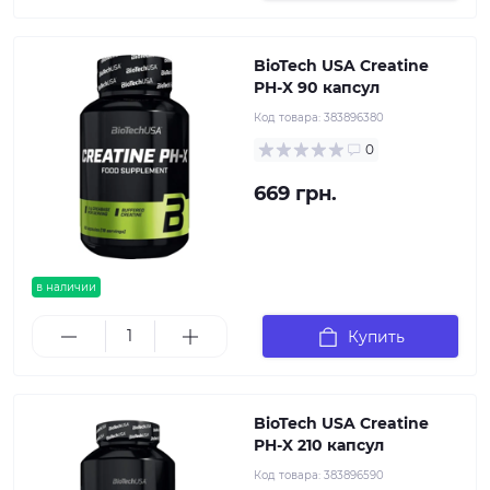
BioTech USA Creatine
PH-X 90 капсул
Код товара:
383896380
0
669 грн.
в наличии
Купить
BioTech USA Creatine
PH-X 210 капсул
Код товара:
383896590