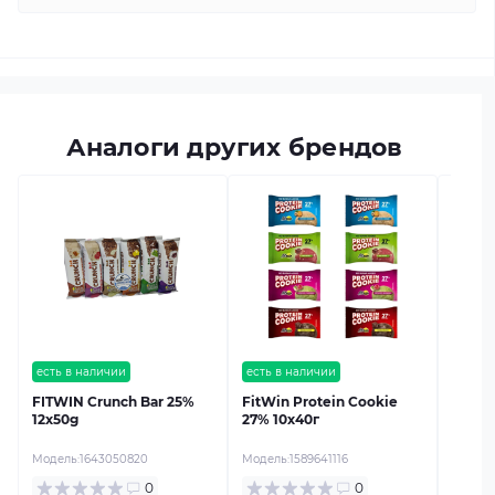
Аналоги других брендов
есть в
FITWI
Модель
есть в наличии
есть в наличии
FITWIN Crunch Bar 25%
FitWin Protein Cookie
12x50g
27% 10x40г
Модель:
1643050820
Модель:
1589641116
0
0