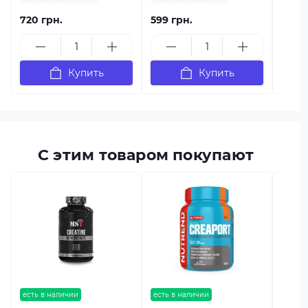
720 грн.
599 грн.
815 г
Купить
Купить
С этим товаром покупают
есть в
AMIX 
есть в наличии
есть в наличии