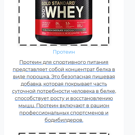
Аминокислоты — это
Протеин
незаменимые органические
Протеин для спортивного питания
соединения, которые обычно
представляет собой концентрат белка в
поступают в организм с
виде порошка. Это безопасная пищевая
белковой пищей.
добавка, которая покрывает часть
Несбалансированное питание,
суточной потребности человека в белке,
повышенные спортивные
способствует росту и восстановлению
нагрузки и стресс приводят к
мышц. Протеин включают в рацион
дефициту аминокислот. Чтобы
профессиональных спортсменов и
восполнить его, можно
принимать специальные
бодибилдеров.
добавки.