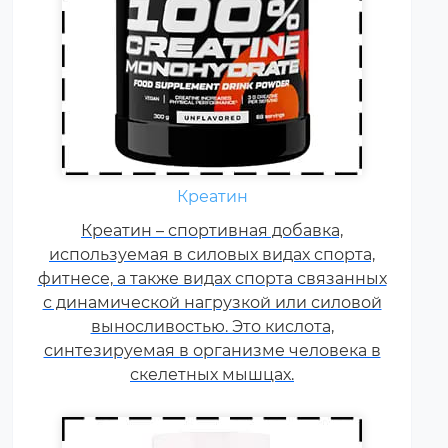
Ежедневно каждому
спортсмену необходимы
Креатин
витамины группы В, карнитин –
витамин Т, витамины С, D, E, F.
Креатин – спортивная добавка,
используемая в силовых видах спорта,
Постоянные тренировки,
фитнесе, а также видах спорта связанных
физические и психологические
с динамической нагрузкой или силовой
нагрузки, соревнования
увеличивают суточную норму
выносливостью. Это кислота,
синтезируемая в организме человека в
витаминов и минералов в 1,5-2
раза.
скелетных мышцах.