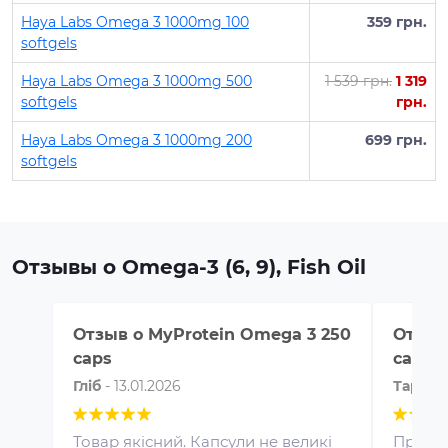
Haya Labs Omega 3 1000mg 100
359 грн.
softgels
Haya Labs Omega 3 1000mg 500
1 539 грн.
1 319
softgels
грн.
Haya Labs Omega 3 1000mg 200
699 грн.
softgels
Отзывы о Omega-3 (6, 9), Fish Oil
Отзыв о
MyProtein Omega 3 250
Отзыв
caps
caps
Глiб
-
13.01.2026
Тарас
Товар якісний. Капсули не великі
Профес