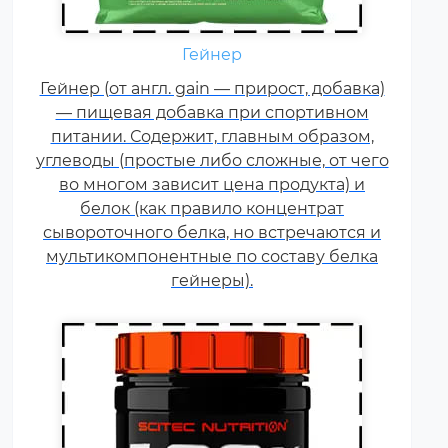
Гейнер
Креатин – спортивная добавка,
Гейнер (от англ. gain — прирост, добавка)
используемая в силовых видах
— пищевая добавка при спортивном
спорта, фитнесе, а также видах
питании. Содержит, главным образом,
спорта связанных с
углеводы (простые либо сложные, от чего
динамической нагрузкой или
во многом зависит цена продукта) и
силовой выносливостью. Это
белок (как правило концентрат
кислота, синтезируемая в
сывороточного белка, но встречаются и
организме человека в
мультикомпонентные по составу белка
скелетных мышцах.
гейнеры).