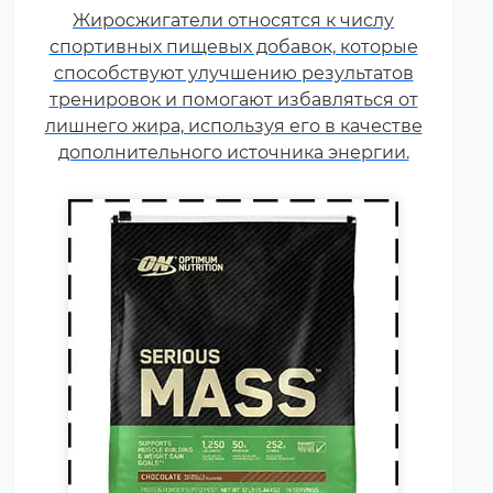
Жиросжигатели относятся к числу
сложные, от чего во многом
спортивных пищевых добавок, которые
зависит цена продукта) и белок
способствуют улучшению результатов
(как правило концентрат
тренировок и помогают избавляться от
сывороточного белка, но
лишнего жира, используя его в качестве
встречаются и
дополнительного источника энергии.
мультикомпонентные по
составу белка гейнеры).