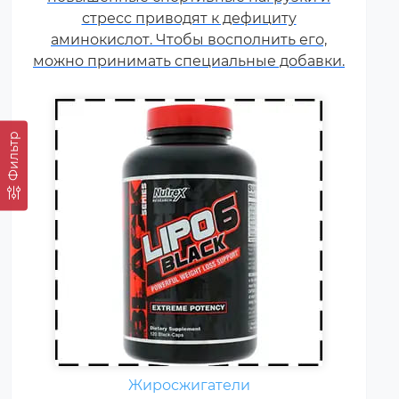
используя его в качестве
стресс приводят к дефициту
дополнительного источника
аминокислот. Чтобы восполнить его,
энергии.
можно принимать специальные добавки.
Фильтр
Гейнер (от англ. gain — прирост,
добавка) — пищевая добавка
при спортивном питании.
Содержит, главным образом,
Жиросжигатели
углеводы (простые либо