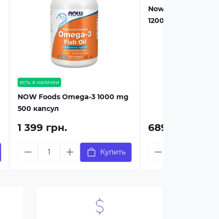
Now Foods Super O
1200mg 90 caps
есть в наличии
NOW Foods Omega-3 1000 mg
500 капсул
1 399 грн.
689 грн.
Купить