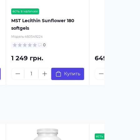
есть в наличии
MST Lecithin Sunflower 180
softgels
Модель:
460549224
0
1 249 грн.
649 грн.
Купить
есть в наличии