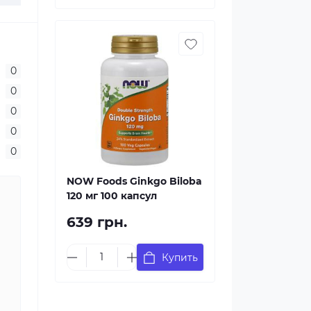
0
0
0
0
0
NOW Foods Ginkgo Biloba
120 мг 100 капсул
639 грн.
Купить