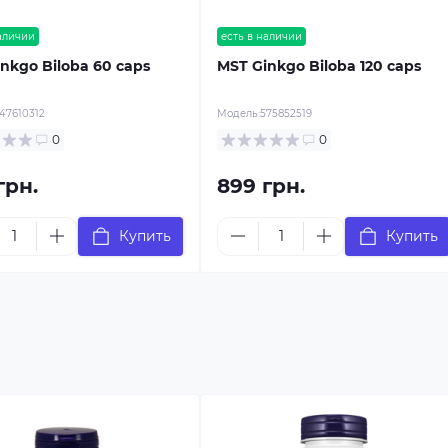
наличии
есть в наличии
nkgo Biloba 60 caps
MST Ginkgo Biloba 120 caps
47610312
Модель:
575852519
0
0
грн.
899 грн.
Купить
Купить