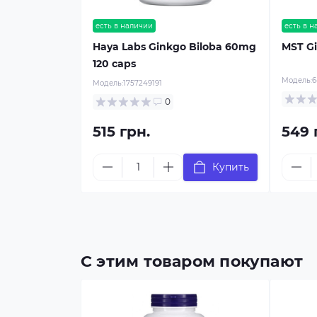
есть в наличии
есть в 
Haya Labs Ginkgo Biloba 60mg
MST Gi
120 caps
Модель:
6
Модель:
1757249191
0
515 грн.
549 
Купить
С этим товаром покупают