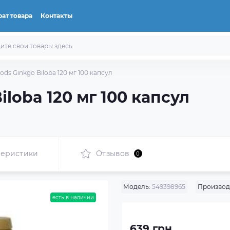
ат товара
Контакты
ds Ginkgo Biloba 120 мг 100 капсул
loba 120 мг 100 капсул
теристики
Отзывов
0
Модель:
549398965
Производ
есть в наличии
639 грн.