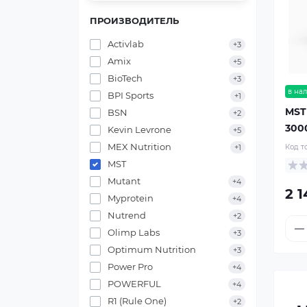
ПРОИЗВОДИТЕЛЬ
Activlab
+3
Amix
+5
BioTech
+3
в на
BPI Sports
+1
MST
BSN
+2
300
Kevin Levrone
+5
MEX Nutrition
+1
Код т
MST
Mutant
+4
2 1
Myprotein
+4
Nutrend
+2
Olimp Labs
+3
Optimum Nutrition
+3
Power Pro
+4
POWERFUL
+4
R1 (Rule One)
+2