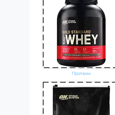
Гейнер (от англ. gain — прирост
добавка) — пищевая добавка
при спортивном питании.
Содержит, главным образом,
углеводы (простые либо
сложные, от чего во многом
зависит цена продукта) и бело
(как правило концентрат
сывороточного белка, но
встречаются и
мультикомпонентные по
Протеин
составу белка гейнеры).