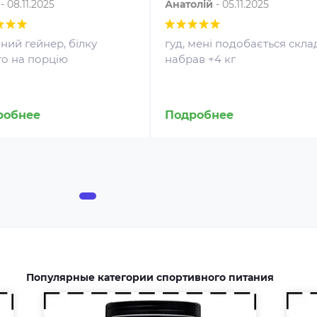
-
08.11.2025
Анатолій
-
05.11.2025
ний гейнер, білку
гуд, мені подобається скла
то на порцію
набрав +4 кг
Аминокислоты — это
незаменимые органические
робнее
Подробнее
Жи
соединения, которые обычно
чи
поступают в организм с
доб
белковой пищей.
ул
Несбалансированное питание,
тр
повышенные спортивные
изб
нагрузки и стресс приводят к
исп
дефициту аминокислот. Чтобы
до
восполнить его, можно
эне
принимать специальные
Популярные категории спортивного питания
добавки.