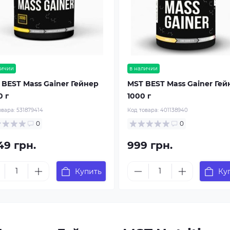
личии
в наличии
 BEST Mass Gainer Гейнер
MST BEST Mass Gainer Гей
0 г
1000 г
овара:
531879414
Код товара:
401138940
0
0
49 грн.
999 грн.
Купить
Ку