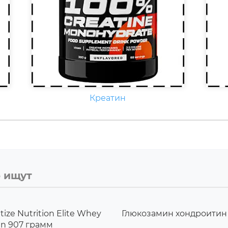
Креатин
о ищут
ize Nutrition Elite Whey
Глюкозамин хондроити
in 907 грамм