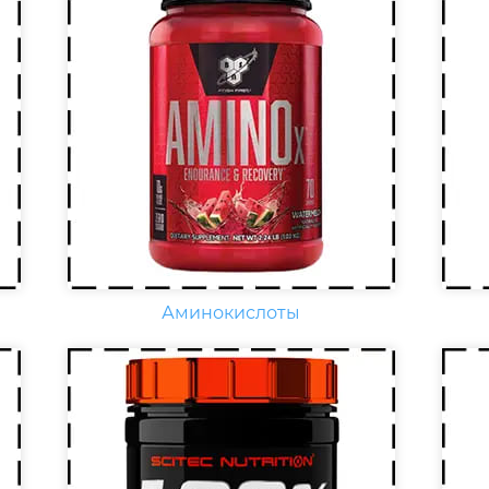
,
Еж
Креатин – спортивная добавка,
сп
используемая в силовых видах
вит
спорта, фитнесе, а также видах
вит
спорта связанных с
По
динамической нагрузкой или
к
фи
силовой выносливостью. Это
наг
кислота, синтезируемая в
ув
организме человека в
вит
скелетных мышцах.
раз
Аминокислоты