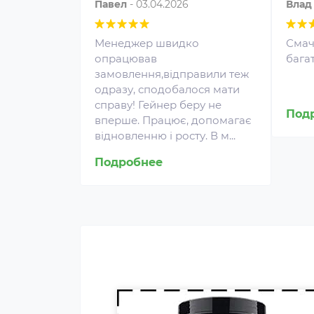
Павел
-
03.04.2026
Влад
Менеджер швидко
Смач
опрацював
бага
замовлення,відправили теж
одразу, сподобалося мати
Протеин для спортивного
справу! Гейнер беру не
питания представляет собой
Под
вперше. Працює, допомагає
концентрат белка в виде
відновленню і росту. В м...
порошка. Это безопасная
пищевая добавка, которая
Подробнее
покрывает часть суточной
потребности человека в белке,
способствует росту и
восстановлению мышц.
Протеин включают в рацион
профессиональных
спортсменов и бодибилдеров.