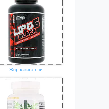
едневно каждому
ортсмену необходимы
амины группы В, карнитин –
амин Т, витамины С, D, E, F.
стоянные тренировки,
зические и психологические
рузки, соревнования
еличивают суточную норму
аминов и минералов в 1,5-2
а.
Жиросжигатели