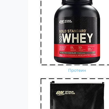
Гейнер (от англ. gain — прирост
добавка) — пищевая добавка
при спортивном питании.
Содержит, главным образом,
углеводы (простые либо
сложные, от чего во многом
зависит цена продукта) и бело
(как правило концентрат
сывороточного белка, но
встречаются и
мультикомпонентные по
Протеин
составу белка гейнеры).