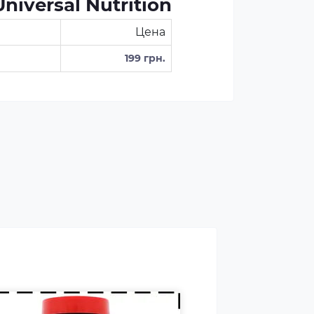
iversal Nutrition
Цена
199 грн.
росжигатели относятся к
слу спортивных пищевых
авок, которые способствуют
учшению результатов
енировок и помогают
авляться от лишнего жира,
ользуя его в качестве
полнительного источника
ргии.