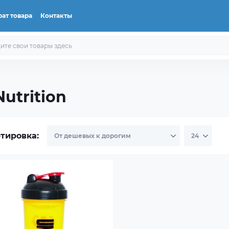
ат товара
Контакты
utrition
тировка: