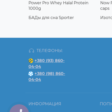
Power Pro Whey Halal Protein
Now F
1000g
caps
БАДы для сна Sporter
Изот
ТЕЛЕФОНЫ:
+380 (93) 860-
04-04
+380 (98) 860-
04-04
ИНФОРМАЦИЯ
ПОП