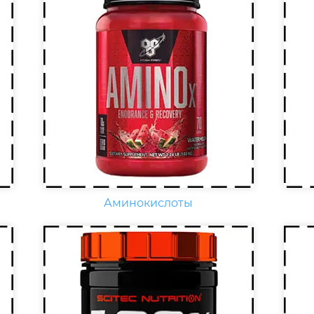
,
Еж
Креатин – спортивная добавка,
сп
используемая в силовых видах
вит
спорта, фитнесе, а также видах
вит
спорта связанных с
По
динамической нагрузкой или
к
фи
силовой выносливостью. Это
наг
кислота, синтезируемая в
ув
организме человека в
вит
скелетных мышцах.
раз
Аминокислоты