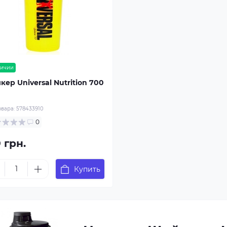
личии
ер Universal Nutrition 700
овара:
578433910
0
 грн.
Купить