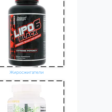
едневно каждому
ортсмену необходимы
амины группы В, карнитин –
амин Т, витамины С, D, E, F.
стоянные тренировки,
зические и психологические
рузки, соревнования
еличивают суточную норму
аминов и минералов в 1,5-2
а.
Жиросжигатели