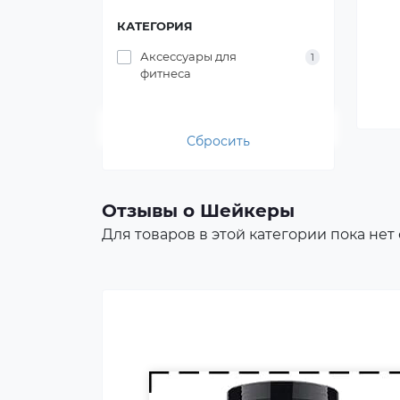
КАТЕГОРИЯ
Аксессуары для
1
фитнеса
Протеин для спортивного
питания представляет собой
Сбросить
концентрат белка в виде
порошка. Это безопасная
пищевая добавка, которая
Отзывы о Шейкеры
покрывает часть суточной
Для товаров в этой категории пока нет
потребности человека в белке,
способствует росту и
восстановлению мышц.
Протеин включают в рацион
профессиональных
спортсменов и бодибилдеров.