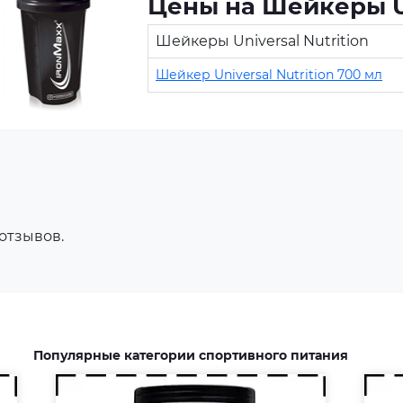
Цены на Шейкеры Un
Шейкеры Universal Nutrition
Шейкер Universal Nutrition 700 мл
Аминокислоты — это
незаменимые органические
Жи
соединения, которые обычно
чи
поступают в организм с
доб
белковой пищей.
ул
Несбалансированное питание,
 отзывов.
тр
повышенные спортивные
изб
нагрузки и стресс приводят к
исп
дефициту аминокислот. Чтобы
до
восполнить его, можно
эне
принимать специальные
Популярные категории спортивного питания
добавки.