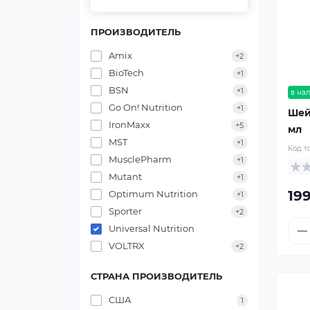
ПРОИЗВОДИТЕЛЬ
Amix
+2
BioTech
+1
BSN
+1
в на
Go On! Nutrition
+1
Шейк
IronMaxx
+5
мл
MST
+1
Код т
MusclePharm
+1
Mutant
+1
199
Optimum Nutrition
+1
Sporter
+2
Universal Nutrition
VOLTRX
+2
СТРАНА ПРОИЗВОДИТЕЛЬ
США
1