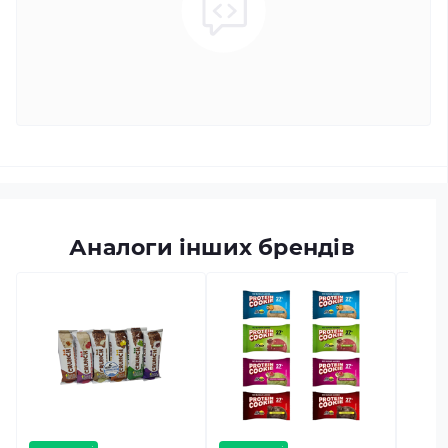
Аналоги інших брендів
в наяв
FITWI
Код тов