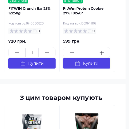
в наявності
в наявності
FITWIN Crunch Bar 25%
FitWin Protein Cookie
12x50g
27% 10x40г
Код товару:
1643050820
Код товару:
1589641116
0
0
720 грн.
599 грн.
815 г
Купити
Купити
З цим товаром купують
в наяв
Power
кг