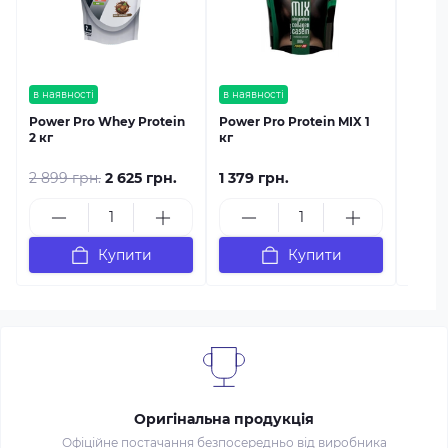
в наявності
в наявності
Power Pro Whey Protein
Power Pro Protein MIX 1
2 кг
кг
2 899 грн.
2 625 грн.
1 379 грн.
1 435
Купити
Купити
Оригінальна продукція
Офіційне постачання безпосередньо від виробника