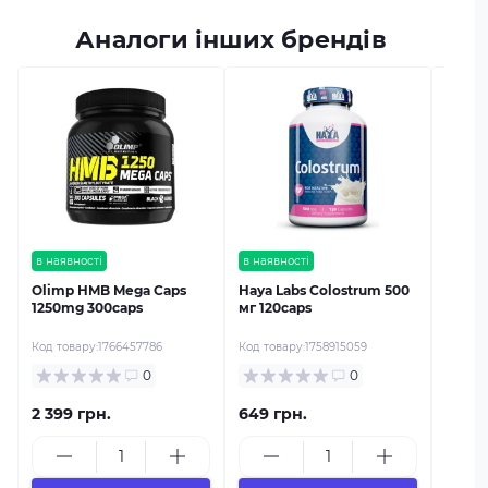
Аналоги інших брендів
в наяв
Haya 
мкг 12
Код тов
в наявності
в наявності
Olimp HMB Mega Caps
Haya Labs Colostrum 500
1250mg 300caps
мг 120caps
Код товару:
1766457786
Код товару:
1758915059
0
0
2 399 грн.
649 грн.
489 