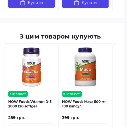
Купити
Купити
З цим товаром купують
в наяв
NOW F
Picol
капсу
в наявності
в наявності
NOW Foods Vitamin D-3
NOW Foods Maca 500 мг
2000 120 softgel
100 капсул
289 грн.
399 грн.
359 г