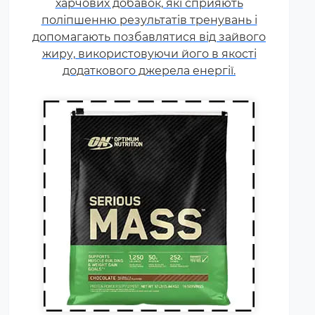
харчових добавок, які сприяють
білок (як правило концентрат
поліпшенню результатів тренувань і
сироваткового білка, але
допомагають позбавлятися від зайвого
зустрічаються і
жиру, використовуючи його в якості
мультикомпонентні за складом
додаткового джерела енергії.
білка гейнери).