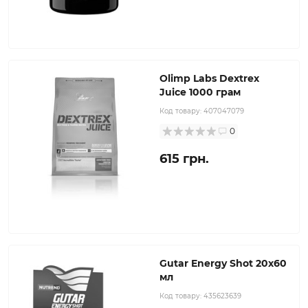
Olimp Labs Dextrex
Juice 1000 грам
Код товару:
407047079
0
615 грн.
Gutar Energy Shot 20х60
мл
Код товару:
435623639