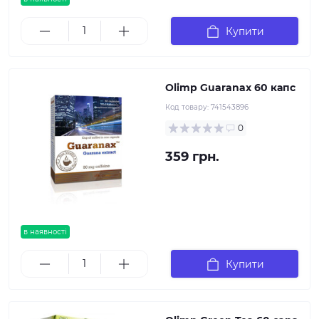
Купити
Olimp Guaranax 60 капс
Код товару:
741543896
0
359 грн.
в наявності
Купити