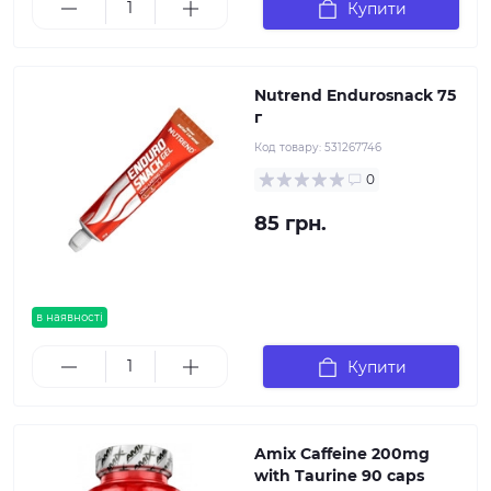
Купити
Nutrend Endurosnack 75
г
Код товару:
531267746
0
85 грн.
в наявності
Купити
Amix Caffeine 200mg
with Taurine 90 caps