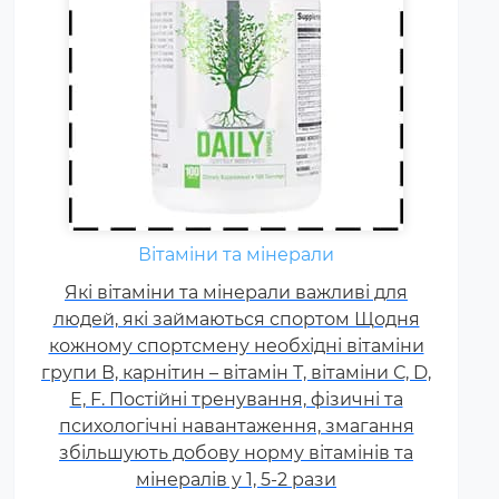
Вітаміни та мінерали
Які вітаміни та мінерали важливі для
людей, які займаються спортом Щодня
кожному спортсмену необхідні вітаміни
групи В, карнітин – вітамін Т, вітаміни С, D,
E, F. Постійні тренування, фізичні та
психологічні навантаження, змагання
збільшують добову норму вітамінів та
мінералів у 1, 5-2 рази