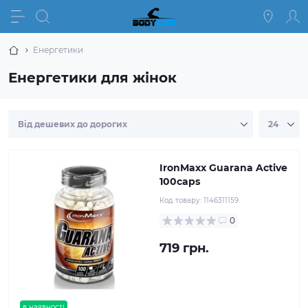
Енергетики
Енергетики для жінок
IronMaxx Guarana Active
100caps
Код товару:
1146311159
0
719 грн.
в наявності