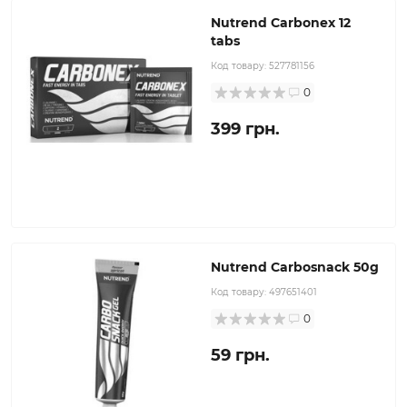
Nutrend Carbonex 12
tabs
Код товару:
527781156
0
399 грн.
Nutrend Carbosnack 50g
Код товару:
497651401
0
59 грн.