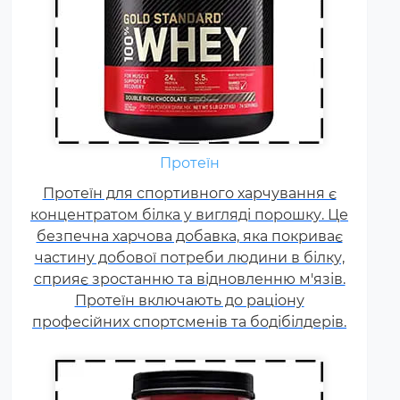
Амінокислоти - це незамінні
органічні сполуки, які зазвичай
надходять в організм із
Протеїн
білковою їжею.
Протеїн для спортивного харчування є
Незбалансоване харчування,
концентратом білка у вигляді порошку. Це
підвищені спортивні
безпечна харчова добавка, яка покриває
навантаження та стрес
частину добової потреби людини в білку,
призводять до дефіциту
сприяє зростанню та відновленню м'язів.
амінокислот. Щоб заповнити
Протеїн включають до раціону
його можна приймати
професійних спортсменів та бодібілдерів.
спеціальні добавки.