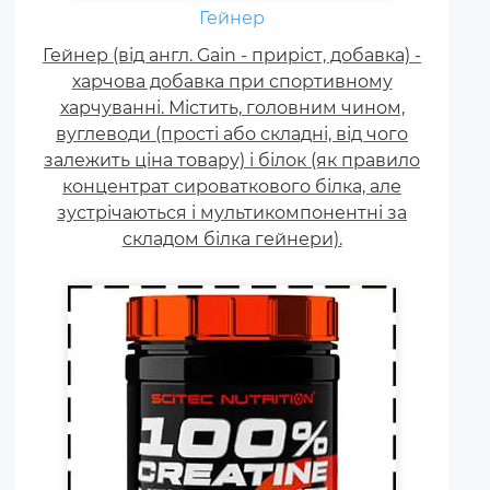
Креатин – спортивна добавка,
Гейнер
яка використовується у
Гейнер (від англ. Gain - приріст, добавка) -
силових видах спорту, фітнесі, а
харчова добавка при спортивному
також видах спорту, пов'язаних
харчуванні. Містить, головним чином,
з динамічним навантаженням
вуглеводи (прості або складні, від чого
або силовою витривалістю. Це
залежить ціна товару) і білок (як правило
кислота, що синтезується в
концентрат сироваткового білка, але
організмі людини в скелетних
зустрічаються і мультикомпонентні за
м'язах.
складом білка гейнери).