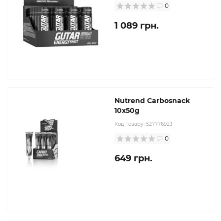
0
1 089 грн.
Nutrend Carbosnack
10x50g
Код товару:
527776923
0
649 грн.