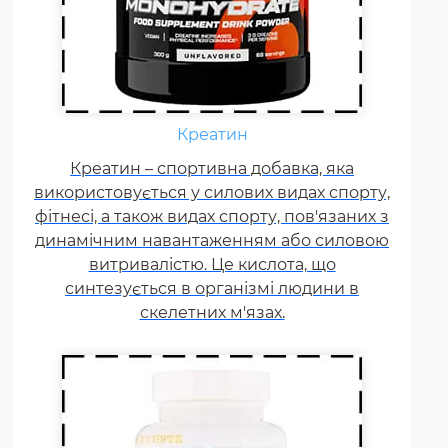
Щодня кожному спортсмену
необхідні вітаміни групи В,
Креатин
карнітин. вітамін Т, вітаміни С, D,
Креатин – спортивна добавка, яка
E, F. Постійні тренування,
використовується у силових видах спорту,
фізичні та психологічні
фітнесі, а також видах спорту, пов'язаних з
навантаження, змагання
динамічним навантаженням або силовою
збільшують добову норму
витривалістю. Це кислота, що
вітамінів та мінералів у 1,5-2
синтезується в організмі людини в
рази.
скелетних м'язах.