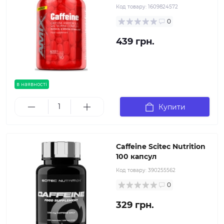
Код товару:
1609824572
0
439 грн.
в наявності
Купити
Caffeine Scitec Nutrition
100 капсул
Код товару:
390255562
0
329 грн.