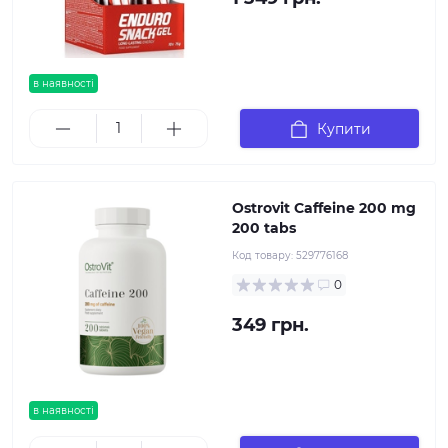
в наявності
Купити
Ostrovit Caffeine 200 mg
200 tabs
Код товару:
529776168
0
349 грн.
в наявності