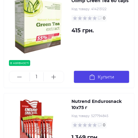
Olimp Green Tea 60 caps
Код товару:
414213122
0
415 грн.
в наявності
Купити
Nutrend Endurosnack
10х75 г
Код товару:
527794845
0
1 349 грн.