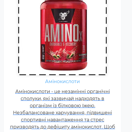
Амінокислоти
Жироспалювачі належать до
Амінокислоти - це незамінні органічні
спортивних харчових добавок,
сполуки, які зазвичай надходять в
які сприяють поліпшенню
результатів тренувань і
організм із білковою їжею.
Незбалансоване харчування, підвищені
допомагають позбавлятися від
спортивні навантаження та стрес
зайвого жиру, використовуючи
призводять до дефіциту амінокислот. Щоб
його в якості додаткового