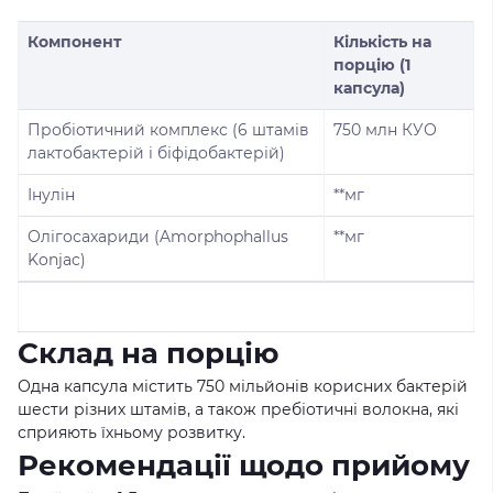
Компонент
Кількість на
порцію (1
капсула)
Пробіотичний комплекс (6 штамів
750 млн КУО
лактобактерій і біфідобактерій)
Інулін
**мг
Олігосахариди (Amorphophallus
**мг
Konjac)
Склад на порцію
Одна капсула містить 750 мільйонів корисних бактерій
шести різних штамів, а також пребіотичні волокна, які
сприяють їхньому розвитку.
Рекомендації щодо прийому