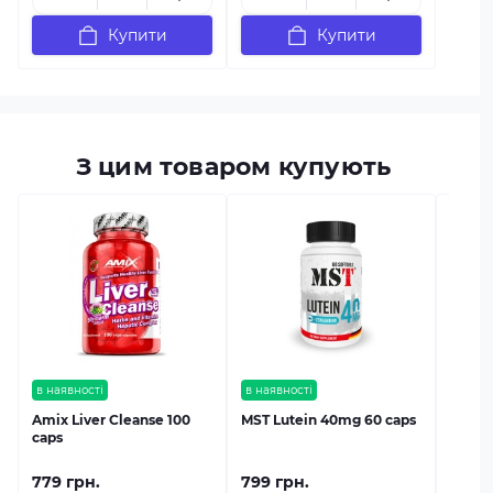
Купити
Купити
З цим товаром купують
в наяв
MST L
в наявності
в наявності
Amix Liver Cleanse 100
MST Lutein 40mg 60 caps
caps
779 грн.
799 грн.
1 515 