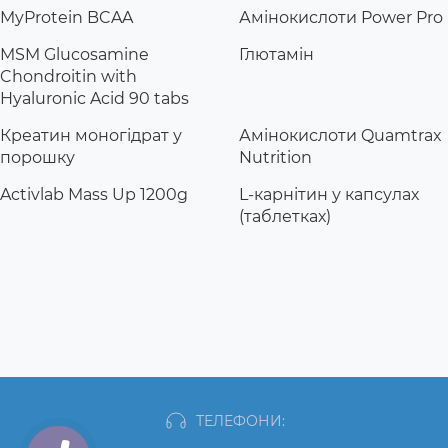
MyProtein BCAA
Амінокислоти Power Pro
MSM Glucosamine
Глютамін
Chondroitin with
Hyaluronic Acid 90 tabs
Креатин моногідрат у
Амінокислоти Quamtrax
порошку
Nutrition
Activlab Mass Up 1200g
L-карнітин у капсулах
(таблетках)
ТЕЛЕФОНИ: