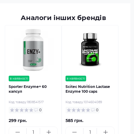
Аналоги інших брендів
в наявності
в наявності
Sporter Enzyme+ 60
Scitec Nutrition Lactase
капсул
Enzyme 100 caps
Код товару:
1808541517
Код товару:
1014604089
0
0
299 грн.
585 грн.