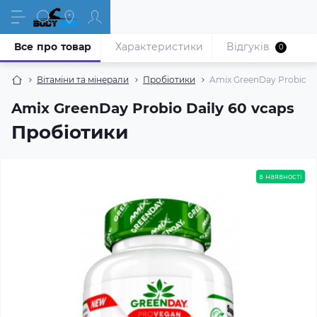
Все про товар
Характеристики
Відгуків
0
Вітаміни та мінерали
Пробіотики
Amix GreenDay Probio Da
Amix GreenDay Probio Daily 60 vcaps
Пробіотики
в наявності