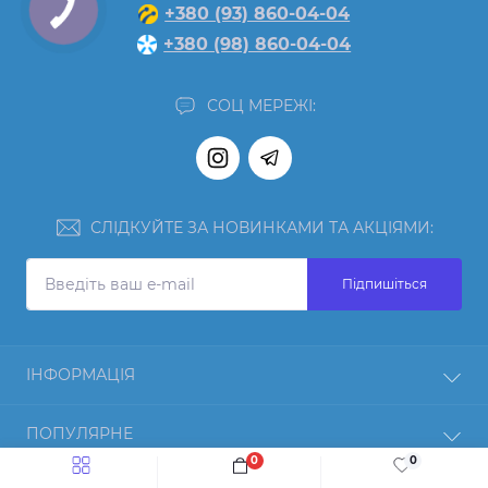
+380 (93) 860-04-04
+380 (98) 860-04-04
СОЦ МЕРЕЖІ:
СЛІДКУЙТЕ ЗА НОВИНКАМИ ТА АКЦІЯМИ:
Підпишіться
ІНФОРМАЦІЯ
Відгуки
ПОПУЛЯРНЕ
Про нас
0
0
Повернення товару
Протеїн