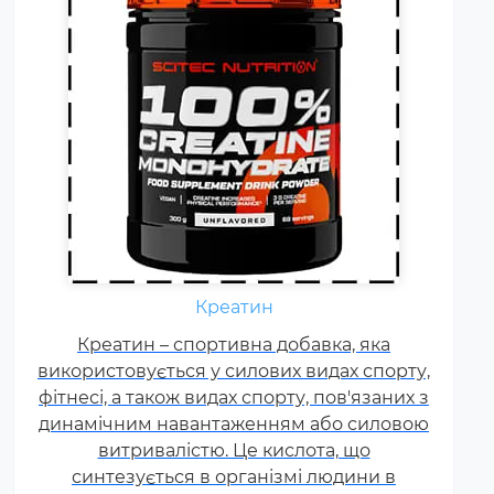
Щодня кожному спортсмену
необхідні вітаміни групи В,
Креатин
карнітин. вітамін Т, вітаміни С, D,
Креатин – спортивна добавка, яка
E, F. Постійні тренування,
використовується у силових видах спорту,
фізичні та психологічні
фітнесі, а також видах спорту, пов'язаних з
навантаження, змагання
динамічним навантаженням або силовою
збільшують добову норму
витривалістю. Це кислота, що
вітамінів та мінералів у 1,5-2
синтезується в організмі людини в
рази.