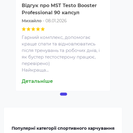
Відгук про
MST Testo Booster
Professional 90 капсул
Михайло
-
08.01.2026
Гарний комплекс, допомогає
краще спати та відновлюватись
після тренувань та робочих днів, і
Протеїн для спортивного
як бустер тестостерону працює,
харчування є концентратом
перевірено)
білка у вигляді порошку. Це
Найкраща...
безпечна харчова добавка, яка
Детальніше
покриває частину добової
потреби людини в білку,
сприяє зростанню та
відновленню м'язів. Протеїн
включають до раціону
професійних спортсменів та
бодібілдерів.
Популярні категорії спортивного харчування