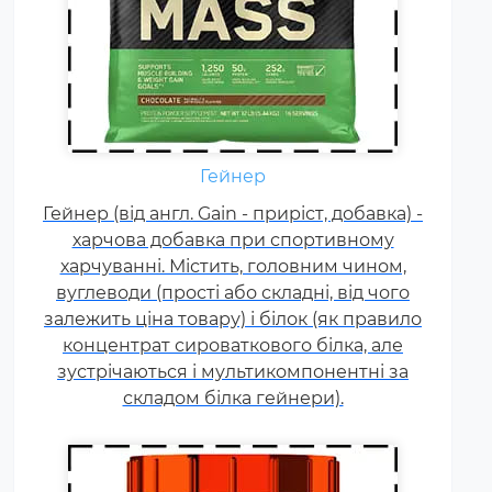
Креатин – спортивна добавка,
Гейнер
яка використовується у
Гейнер (від англ. Gain - приріст, добавка) -
силових видах спорту, фітнесі, а
харчова добавка при спортивному
також видах спорту, пов'язаних
харчуванні. Містить, головним чином,
з динамічним навантаженням
вуглеводи (прості або складні, від чого
або силовою витривалістю. Це
залежить ціна товару) і білок (як правило
кислота, що синтезується в
концентрат сироваткового білка, але
організмі людини в скелетних
зустрічаються і мультикомпонентні за
м'язах.
складом білка гейнери).