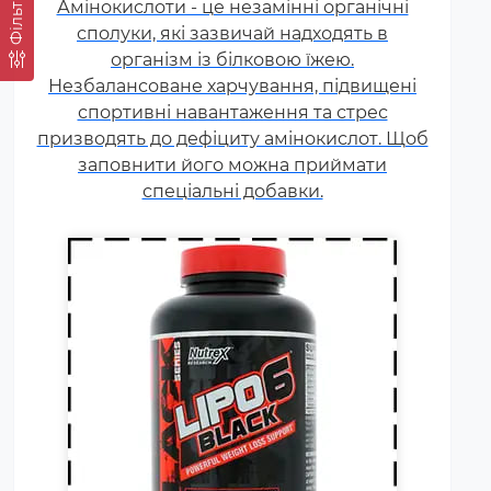
Фільтр
Амінокислоти - це незамінні органічні
спортивних харчових добавок,
сполуки, які зазвичай надходять в
які сприяють поліпшенню
результатів тренувань і
організм із білковою їжею.
Незбалансоване харчування, підвищені
допомагають позбавлятися від
спортивні навантаження та стрес
зайвого жиру, використовуючи
призводять до дефіциту амінокислот. Щоб
його в якості додаткового
заповнити його можна приймати
джерела енергії.
спеціальні добавки.