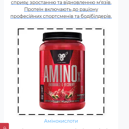
сприяє зростанню та відновленню м'язів.
амінокислот. Щоб заповнити
Протеїн включають до раціону
його можна приймати
професійних спортсменів та бодібілдерів.
спеціальні добавки.
Амінокислоти
Жироспалювачі належать до