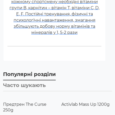
кожному спортсмену необхідні вітаміни
групи В, карнітин – вітамін Т, вітаміни С, D,
E, F. Постійні тренування, фізичні та
психологічні навантаження, змагання
збільшують добову норму вітамінів та
мінералів у 1, 5-2 рази
Популярні розділи
Часто шукають
Предтрен The Curse
Activlab Mass Up 1200g
250g