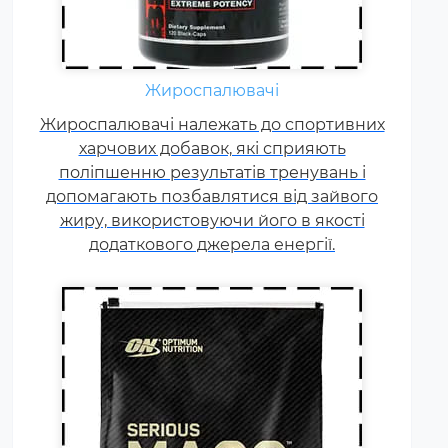
Гейнер (від англ. Gain - приріст,
добавка) - харчова добавка при
спортивному харчуванні.
Містить, головним чином,
Жироспалювачі
вуглеводи (прості або складні,
Жироспалювачі належать до спортивних
від чого залежить ціна товару) і
харчових добавок, які сприяють
білок (як правило концентрат
поліпшенню результатів тренувань і
сироваткового білка, але
допомагають позбавлятися від зайвого
зустрічаються і
жиру, використовуючи його в якості
мультикомпонентні за складом
додаткового джерела енергії.
білка гейнери).