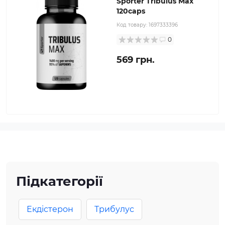
Sporter Tribulus Max
120caps
Код товару:
1697333396
0
569 грн.
Підкатегорії
Екдістерон
Трибулус