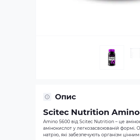
Опис
Scitec Nutrition Amin
Amino 5600 від Scitec Nutrition – це амі
амінокислот у легкозасвоюваній формі. О
натрію, які забезпечують організм цінни