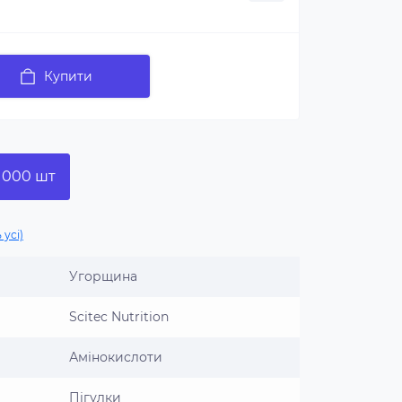
Купити
1000 шт
 усі)
Угорщина
Scitec Nutrition
Амінокислоти
Пігулки