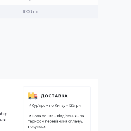
1000 шт
ДОСТАВКА
📌Кур'єром по Києву – 125грн
абір
📌Нова пошта – відділення – за
їнат
тарифом перевізника сплачує
-
покупець