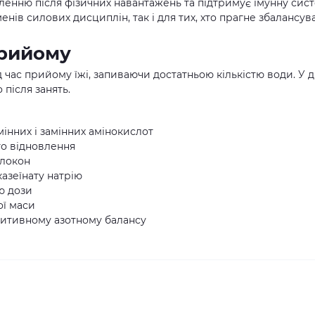
енню після фізичних навантажень та підтримує імунну сист
нів силових дисциплін, так і для тих, хто прагне збалансув
прийому
 час прийому їжі, запиваючи достатньою кількістю води. У д
після занять.
інних і замінних амінокислот
го відновлення
олокон
азеїнату натрію
ю дози
ої маси
зитивному азотному балансу