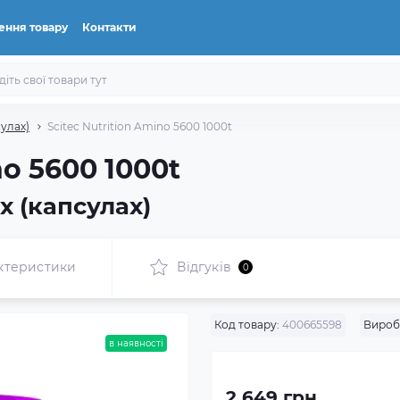
ення товару
Контакти
сулах)
Scitec Nutrition Amino 5600 1000t
no 5600 1000t
х (капсулах)
ктеристики
Відгуків
0
Код товару:
400665598
Вироб
в наявності
2 649 грн.