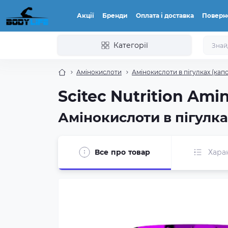
Акції
Бренди
Оплата і доставка
Поверн
Категорії
Амінокислоти
Амінокислоти в пігулках (кап
Scitec Nutrition Ami
Амінокислоти в пігулка
Все про товар
Хара