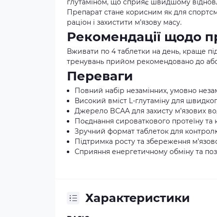
глутаміном, що сприяє швидшому відновл
Препарат стане корисним як для спортсме
раціон і захистити м’язову масу.
Рекомендації щодо 
Вживати по 4 таблетки на день, краще під
тренувань прийом рекомендовано до або 
Переваги
Повний набір незамінних, умовно незам
Високий вміст L-глутаміну для швидко
Джерело BCAA для захисту м’язових в
Поєднання сироваткового протеїну та к
Зручний формат таблеток для контрол
Підтримка росту та збереження м’язов
Сприяння енергетичному обміну та по
Характеристики