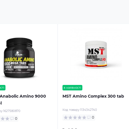
сті
в наявності
 Anabolic Amino 9000
MST Amino Complex 300 tab
l
Код товару:
1134342740
у:
1627580870
0
0