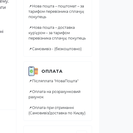
ему.
📌Нова пошта – поштомат – за
ати
тарифом перевізника сплачує
покупець
📌Нова пошта – доставка
ні
кур'єром – за тарифом
перевізника сплачує покупець
📌Самовивіз - (безкоштовно)
ОПЛАТА
📌Післяплата "НоваПошта"
📌Оплата на розрахунковий
рахунок
📌Оплата при отриманні
(Самовивіз/доставка по Києву)