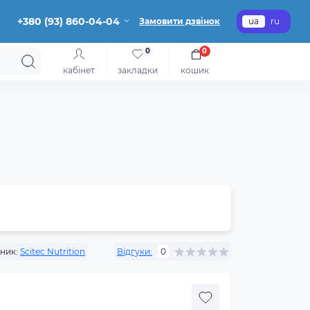
+380 (93) 860-04-04
Замовити дзвінок
ua
ru
0
0
кабінет
закладки
кошик
ник:
Scitec Nutrition
Відгуки:
0