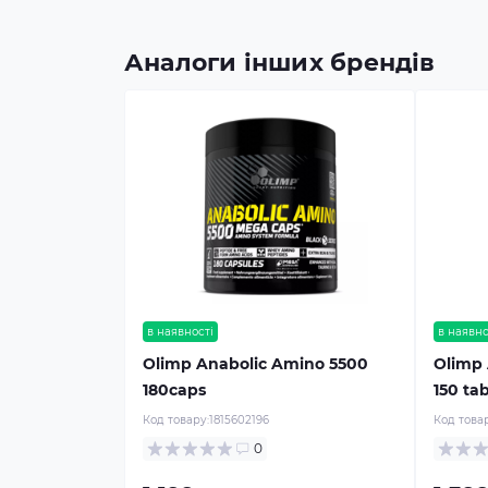
Аналоги інших брендів
в наявності
в наявно
Olimp Anabolic Amino 5500
Olimp
180caps
150 tab
Код товару:
1815602196
Код товар
0