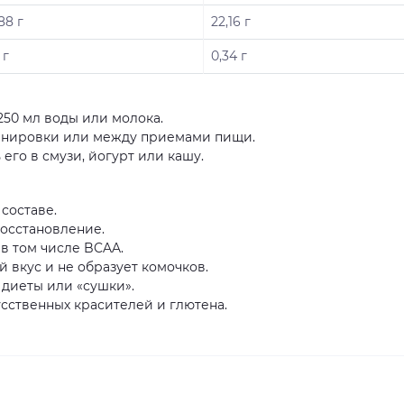
88 г
22,16 г
 г
0,34 г
250 мл воды или молока.
тренировки или между приемами пищи.
его в смузи, йогурт или кашу.
составе.
осстановление.
в том числе BCAA.
й вкус и не образует комочков.
 диеты или «сушки».
сственных красителей и глютена.