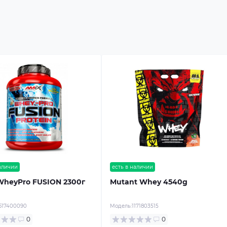
наличии
есть в наличии
WheyPro FUSION 2300г
Mutant Whey 4540g
617400090
Модель:
1171803515
0
0