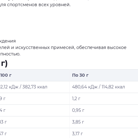
ля спортсменов всех уровней.
ждения
елей и искусственных примесей, обеспечивая высокое
упностью.
г)
 100 г
По 30 г
2,12 кДж / 382,73 ккал
480,64 кДж / 114,82 ккал
9 г
1,2 г
4 г
0,95 г
83 г
3,85 г
57 г
3,17 г