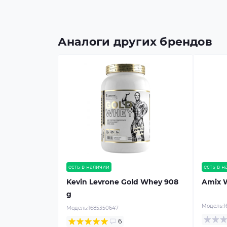
Аналоги других брендов
есть в наличии
есть в 
Kevin Levrone Gold Whey 908
Amix 
g
Модель:
1
Модель:
1685350647
6