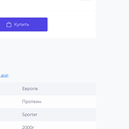
Купить
 все)
Европа
Протеин
Sporter
2000г