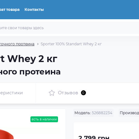
ат товара
Контакты
точного протеина
Sporter 100% Standart Whey 2 кг
rt Whey 2 кг
ного протеина
теристики
Отзывов
0
Модель:
526882234
Производ
есть в наличии
2 799 грн.