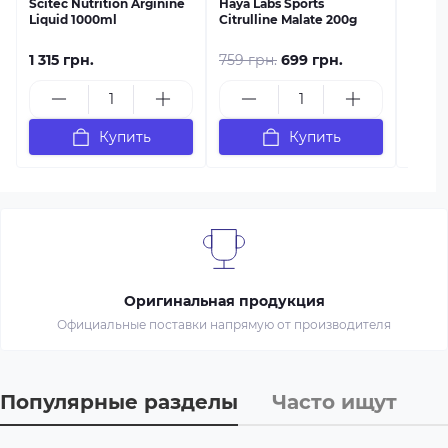
Scitec Nutrition Arginine
Haya Labs Sports
Liquid 1000ml
Citrulline Malate 200g
1 315 грн.
759 грн.
699 грн.
589 г
Купить
Купить
Оригинальная продукция
Официальные поставки напрямую от производителя
Популярные разделы
Часто ищут