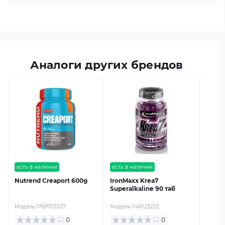
Аналоги других брендов
есть в
IronM
Supera
Модель
есть в наличии
есть в наличии
Nutrend Creaport 600g
IronMaxx Krea7
Superalkaline 90 таб
Модель:
1769703527
Модель:
1146123222
0
0