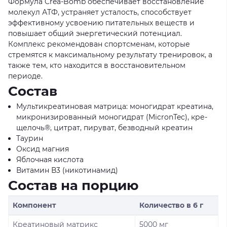
Формула Crea-Bomb обеспечивает восстановление
молекул АТФ, устраняет усталость, способствует
эффективному усвоению питательных веществ и
повышает общий энергетический потенциал.
Комплекс рекомендован спортсменам, которые
стремятся к максимальному результату тренировок, а
также тем, кто находится в восстановительном
периоде.
Состав
Мультикреатиновая матрица: моногидрат креатина,
микронизированный моногидрат (MicronTec), кре-
щелочь®, цитрат, пируват, безводный креатин
Таурин
Оксид магния
Яблочная кислота
Витамин В3 (никотинамид)
Состав на порцию
Компонент
Количество в 6 г
Креатиновый матрикс
5000 мг