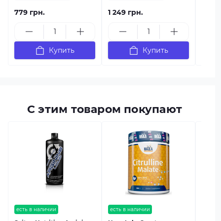
779 грн.
1 249 грн.
1 919
Купить
Купить
С этим товаром покупают
есть в
Power
Malat
есть в наличии
есть в наличии