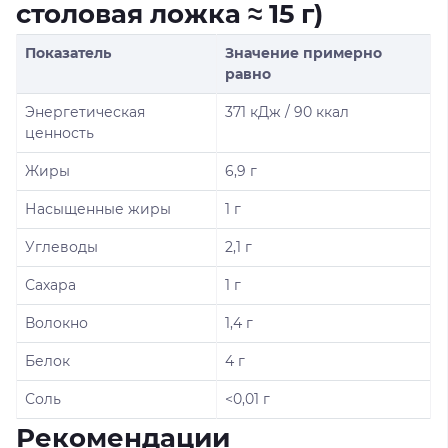
столовая ложка ≈ 15 г)
Показатель
Значение примерно
равно
Энергетическая
371 кДж / 90 ккал
ценность
Жиры
6,9 г
Насыщенные жиры
1 г
Углеводы
2,1 г
Сахара
1 г
Волокно
1,4 г
Белок
4 г
Соль
<0,01 г
Рекомендации