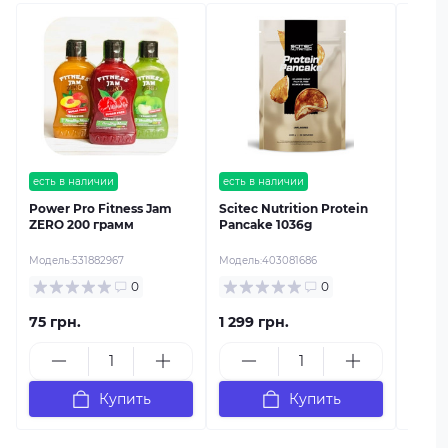
есть в
Sport
ягодн
Модель
есть в наличии
есть в наличии
Power Pro Fitness Jam
Scitec Nutrition Protein
ZERO 200 грамм
Pancake 1036g
Модель:
531882967
Модель:
403081686
0
0
75 грн.
1 299 грн.
179 г
Купить
Купить