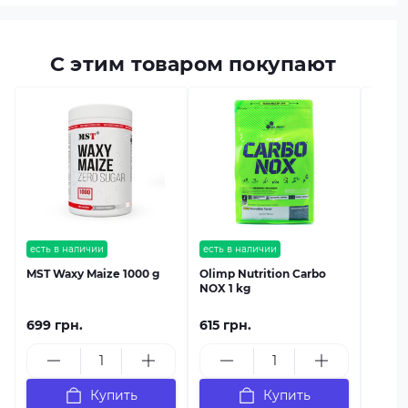
С этим товаром покупают
есть в
MST C
есть в наличии
есть в наличии
MST Waxy Maize 1000 g
Olimp Nutrition Carbo
NOX 1 kg
699 грн.
615 грн.
1 689
Купить
Купить