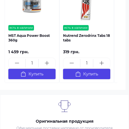
есть в наличии
есть в наличии
MST Aqua Power Boost
Nutrend Zerodrinx Tabs 18
360g
tabs
1 459 грн.
319 грн.
349 г
Купить
Купить
Оригинальная продукция
Официальные поставки напрямую от производителя