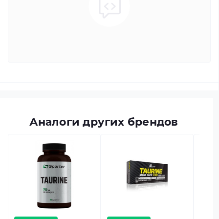
Аналоги других брендов
есть в
OstroV
Модель