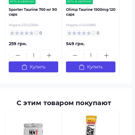
есть в наличии
есть в наличии
Sporter Taurine 750 мг 90
Olimp Taurine 1500mg 120
caps
caps
Модель:
532423694
Модель:
414046890
0
0
259 грн.
549 грн.
349 г
Купить
Купить
С этим товаром покупают
есть в
Sporte
400g