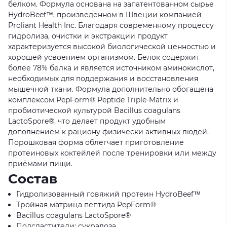
белком. Формула основана на запатентованном сырье
HydroBeef™, произведённом в Швеции компанией
Proliant Health Inc. Благодаря современному процессу
гидролиза, очистки и экстракции продукт
характеризуется высокой биологической ценностью и
хорошей усвоением организмом. Белок содержит
более 78% белка и является источником аминокислот,
необходимых для поддержания и восстановления
мышечной ткани. Формула дополнительно обогащена
комплексом PepForm® Peptide Triple-Matrix и
пробиотической культурой Bacillus coagulans
LactoSpore®, что делает продукт удобным
дополнением к рациону физически активных людей.
Порошковая форма облегчает приготовление
протеиновых коктейлей после тренировки или между
приёмами пищи.
Состав
Гидролизованный говяжий протеин HydroBeef™
Тройная матрица пептида PepForm®
Bacillus coagulans LactoSpore®
Подсластители: сукралоза