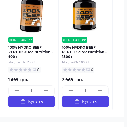
есть в
Sport
Protei
Модель
есть в наличии
есть в наличии
100% HYDRO BEEF
100% HYDRO BEEF
PEPTID Scitec Nutrition
PEPTID Scitec Nutrition
900 г
1800 г
Модель:
1112525562
Модель:
869909381
0
0
1 699 грн.
2 969 грн.
1 129
Купить
Купить