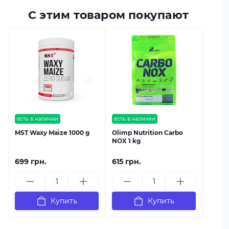
С этим товаром покупают
есть в
MST C
есть в наличии
есть в наличии
MST Waxy Maize 1000 g
Olimp Nutrition Carbo
NOX 1 kg
699 грн.
615 грн.
1 689
Купить
Купить