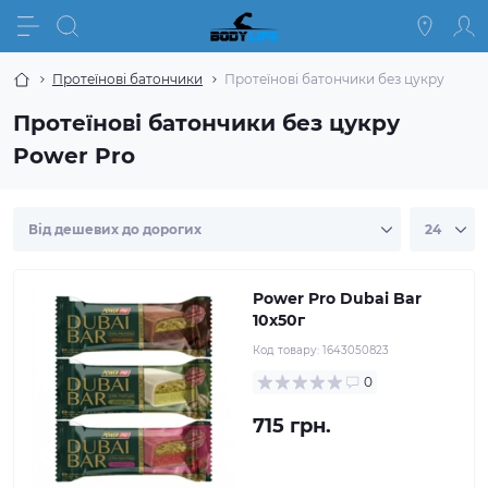
Протеїнові батончики
Протеїнові батончики без цукру
Протеїнові батончики без цукру
Power Pro
Power Pro Dubai Bar
10х50г
Код товару:
1643050823
0
715 грн.