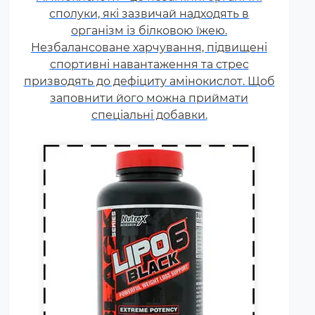
сполуки, які зазвичай надходять в
які сприяють поліпшенню
результатів тренувань і
організм із білковою їжею.
Незбалансоване харчування, підвищені
допомагають позбавлятися від
спортивні навантаження та стрес
зайвого жиру, використовуючи
призводять до дефіциту амінокислот. Щоб
його в якості додаткового
заповнити його можна приймати
джерела енергії.
спеціальні добавки.