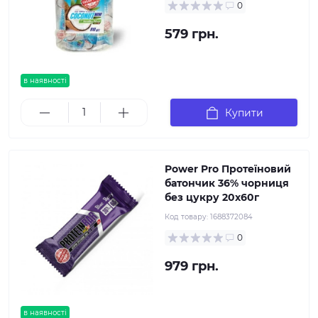
0
579 грн.
в наявності
Купити
Power Pro Протеїновий
батончик 36% чорниця
без цукру 20х60г
Код товару:
1688372084
0
979 грн.
в наявності