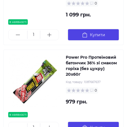
0
1 099 грн.
в наявності
Купити
Power Pro Протеїновий
батончик 36% зі смаком
горіха (без цукру)
20х60г
Код товару:
1087667637
0
979 грн.
в наявності