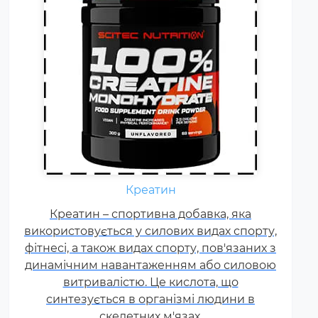
Щодня кожному спортсмену
необхідні вітаміни групи В,
Креатин
карнітин. вітамін Т, вітаміни С, D,
Креатин – спортивна добавка, яка
E, F. Постійні тренування,
використовується у силових видах спорту,
фізичні та психологічні
фітнесі, а також видах спорту, пов'язаних з
навантаження, змагання
динамічним навантаженням або силовою
збільшують добову норму
витривалістю. Це кислота, що
вітамінів та мінералів у 1,5-2
синтезується в організмі людини в
рази.
скелетних м'язах.