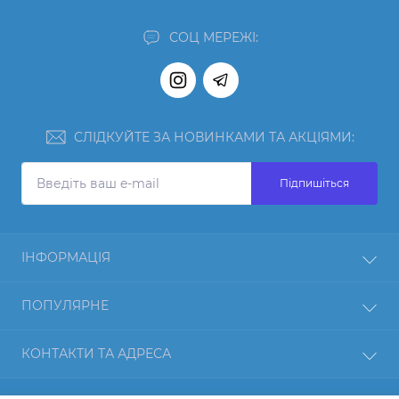
СОЦ МЕРЕЖІ:
СЛІДКУЙТЕ ЗА НОВИНКАМИ ТА АКЦІЯМИ:
Підпишіться
ІНФОРМАЦІЯ
Відгуки
ПОПУЛЯРНЕ
Про нас
Повернення товару
Протеїн
КОНТАКТИ ТА АДРЕСА
Оплата і доставка
Гейнер
Блог
Креатин
Київ, ТЦ «Мега-Сіті», Харківське шосе 19