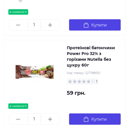
в наявності
Купити
Протеїнові батончики
Power Pro 32% з
горіхами Nutella без
цукру 60г
Код товару:
527188930
1
59 грн.
в наявності
Купити