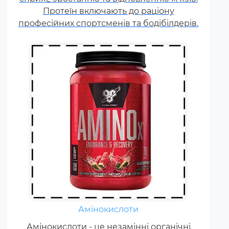
амінокислот. Щоб заповнити
Протеїн включають до раціону
його можна приймати
професійних спортсменів та бодібілдерів.
спеціальні добавки.
Амінокислоти
Жироспалювачі належать до
Амінокислоти - це незамінні органічні
спортивних харчових добавок,