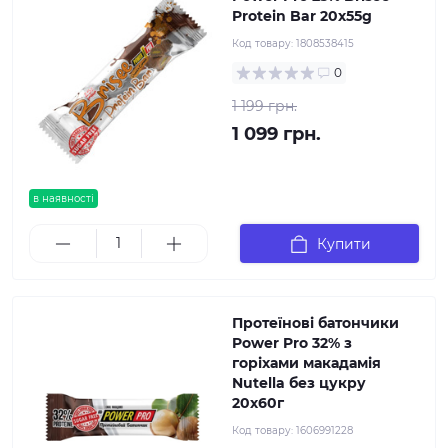
Protein Bar 20х55g
Код товару:
1808538415
0
1 199 грн.
1 099 грн.
в наявності
Купити
Протеїнові батончики
Power Pro 32% з
горіхами макадамія
Nutella без цукру
20х60г
Код товару:
1606991228