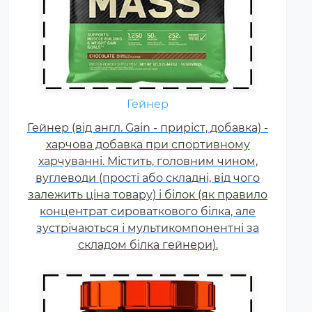
Креатин – спортивна добавка,
Гейнер
яка використовується у
Гейнер (від англ. Gain - приріст, добавка) -
силових видах спорту, фітнесі, а
харчова добавка при спортивному
також видах спорту, пов'язаних
харчуванні. Містить, головним чином,
з динамічним навантаженням
вуглеводи (прості або складні, від чого
або силовою витривалістю. Це
залежить ціна товару) і білок (як правило
кислота, що синтезується в
концентрат сироваткового білка, але
організмі людини в скелетних
зустрічаються і мультикомпонентні за
м'язах.
складом білка гейнери).