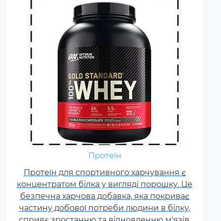
Амінокислоти - це незамінні
органічні сполуки, які зазвичай
надходять в організм із
Протеїн
білковою їжею.
Протеїн для спортивного харчування є
Незбалансоване харчування,
концентратом білка у вигляді порошку. Це
підвищені спортивні
безпечна харчова добавка, яка покриває
навантаження та стрес
частину добової потреби людини в білку,
призводять до дефіциту
сприяє зростанню та відновленню м'язів.