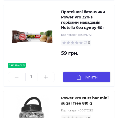
Протеїнові батончики
Power Pro 32% з
горіхами макадамія
Nutella без цукру 60г
Код товару:
1115189772
0
59 грн.
в наявності
Купити
Power Pro Nuts bar mini
sugar free 810 g
Код товару:
400876292