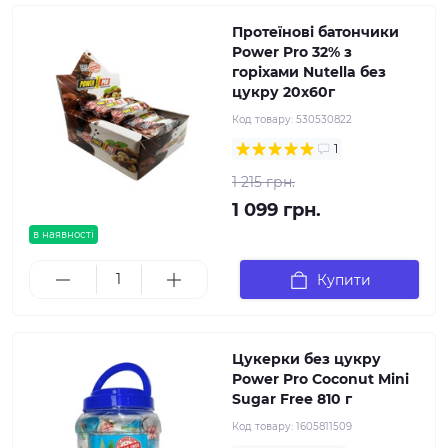
Протеїнові батончики
Power Pro 32% з
горіхами Nutella без
цукру 20х60г
Код товару:
530530822
1
1 215 грн.
1 099 грн.
в наявності
Купити
Цукерки без цукру
Power Pro Coconut Mini
Sugar Free 810 г
Код товару:
1605811509