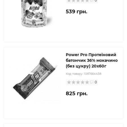
0
539 грн.
Power Pro Протеїновий
батончик 36% мокачино
(без цукру) 20х60г
Код товару:
1087664438
0
825 грн.