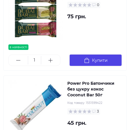
0
75 грн.
в наявності
Купити
Power Pro Батончики
без цукру кокос
Coconut Bar 50г
Код товару:
1551599422
3
45 грн.