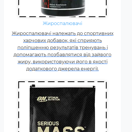
Гейнер (від англ. Gain - приріст,
добавка) - харчова добавка при
спортивному харчуванні.
Містить, головним чином,
Жироспалювачі
вуглеводи (прості або складні,
Жироспалювачі належать до спортивних
від чого залежить ціна товару) і
харчових добавок, які сприяють
білок (як правило концентрат
поліпшенню результатів тренувань і
сироваткового білка, але
допомагають позбавлятися від зайвого
зустрічаються і
жиру, використовуючи його в якості
мультикомпонентні за складом
додаткового джерела енергії.
білка гейнери).