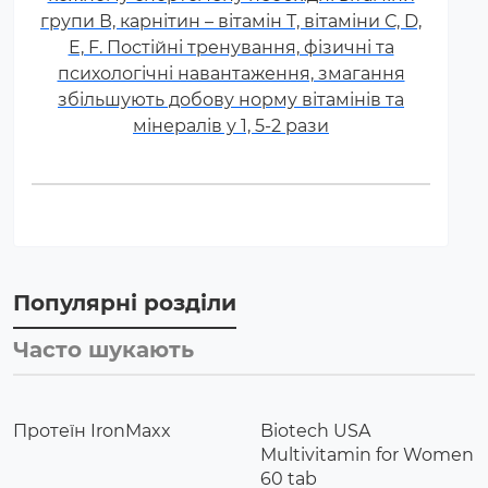
групи В, карнітин – вітамін Т, вітаміни С, D,
E, F. Постійні тренування, фізичні та
психологічні навантаження, змагання
збільшують добову норму вітамінів та
мінералів у 1, 5-2 рази
Популярні розділи
Часто шукають
Протеїн IronMaxx
Biotech USA
Multivitamin for Women
60 tab