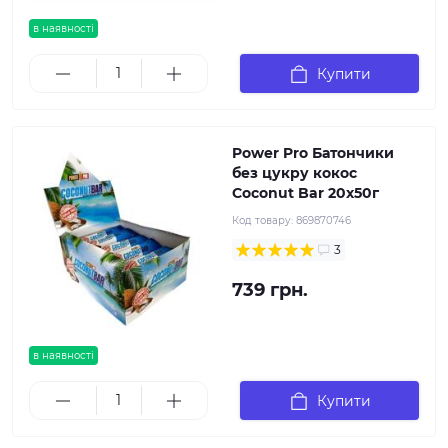
в наявності
Купити
Power Pro Батончики
без цукру кокос
Coconut Bar 20х50г
Код товару:
869870746
3
739 грн.
в наявності
Купити