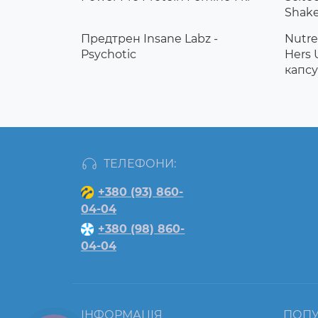
Shak
Предтрен Insane Labz -
Nutre
Psychotic
Hers 
капсу
ТЕЛЕФОНИ:
+380 (93) 860-
04-04
+380 (98) 860-
04-04
ІНФОРМАЦІЯ
ПОП