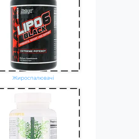
дня кожному спортсмену
бхідні вітаміни групи В,
нітин. вітамін Т, вітаміни С, D,
F. Постійні тренування,
ичні та психологічні
вантаження, змагання
ільшують добову норму
амінів та мінералів у 1,5-2
и.
Жироспалювачі