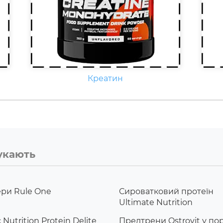
Креатин
укають
ри Rule One
Сироватковий протеїн
Ultimate Nutrition
 Nutrition Protein Delite
Предтрени Ostrovit у п