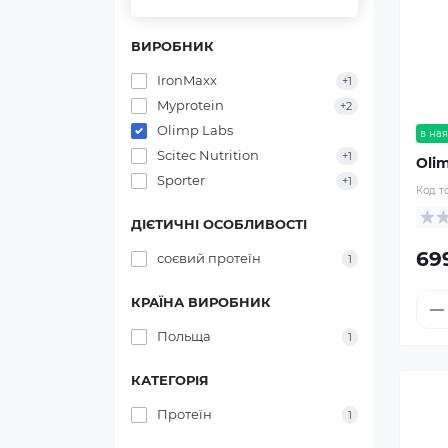
ВИРОБНИК
IronMaxx
+1
Myprotein
+2
Olimp Labs
в ная
Scitec Nutrition
+1
Olim
Sporter
+1
Код т
ДІЄТИЧНІ ОСОБЛИВОСТІ
69
соєвий протеїн
1
КРАЇНА ВИРОБНИК
Польща
1
КАТЕГОРІЯ
Протеїн
1