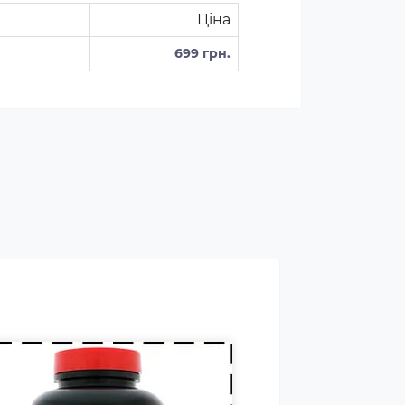
Ціна
699 грн.
роспалювачі належать до
ртивних харчових добавок,
і сприяють поліпшенню
ультатів тренувань і
омагають позбавлятися від
вого жиру, використовуючи
о в якості додаткового
рела енергії.