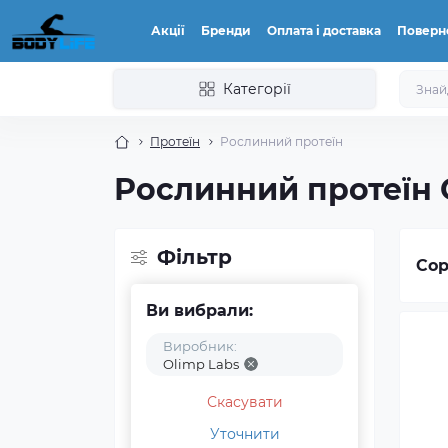
Акції
Бренди
Оплата і доставка
Поверн
Категорії
Протеїн
Рослинний протеїн
Рослинний протеїн 
Фільтр
Сор
Ви вибрали:
Виробник:
Olimp Labs
Скасувати
Уточнити