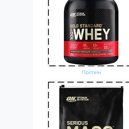
Гейнер (від англ. Gain - приріст,
добавка) - харчова добавка при
спортивному харчуванні.
Містить, головним чином,
вуглеводи (прості або складні,
від чого залежить ціна товару) і
білок (як правило концентрат
сироваткового білка, але
зустрічаються і
мультикомпонентні за складом
Протеїн
білка гейнери).