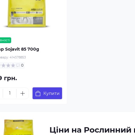
вності
p Sojavit 85 700g
овару:
414578853
0
9 грн.
Купити
Ціни на Рослинний 