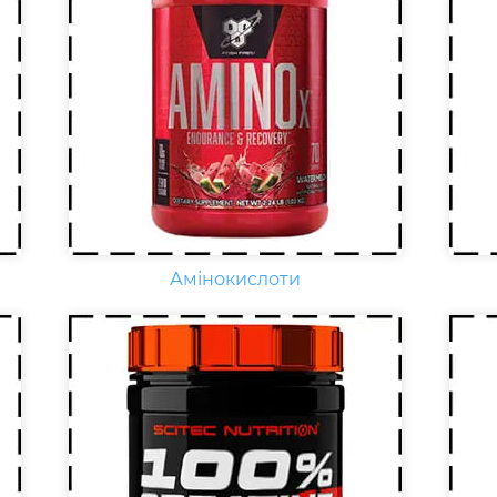
Креатин – спортивна добавка,
Що
яка використовується у
нео
силових видах спорту, фітнесі, а
кар
також видах спорту, пов'язаних
E, 
з динамічним навантаженням
фіз
або силовою витривалістю. Це
на
кислота, що синтезується в
зб
організмі людини в скелетних
віт
м'язах.
раз
Амінокислоти