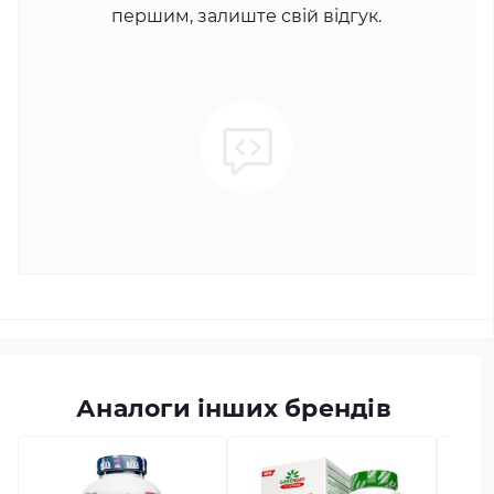
першим, залиште свій відгук.
Аналоги інших брендів
в наяв