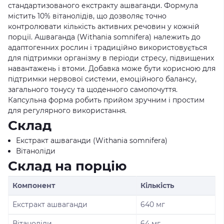
стандартизованого екстракту ашваганди. Формула
містить 10% вітанолідів, що дозволяє точно
контролювати кількість активних речовин у кожній
порції. Ашваганда (Withania somnifera) належить до
адаптогенних рослин і традиційно використовується
для підтримки організму в періоди стресу, підвищених
навантажень і втоми. Добавка може бути корисною для
підтримки нервової системи, емоційного балансу,
загального тонусу та щоденного самопочуття.
Капсульна форма робить прийом зручним і простим
для регулярного використання.
Склад
Екстракт ашваганди (Withania somnifera)
Вітаноліди
Склад на порцію
Компонент
Кількість
Екстракт ашваганди
640 мг
Вітаноліди
64 мг