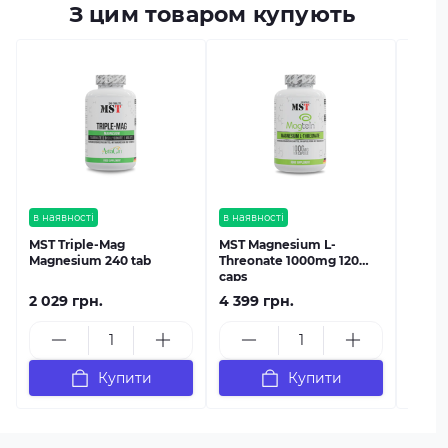
З цим товаром купують
в наяв
Вітам
MST M
200 m
в наявності
в наявності
MST Triple-Mag
MST Magnesium L-
Magnesium 240 tab
Threonate 1000mg 120
caps
2 029 грн.
4 399 грн.
759 г
Купити
Купити