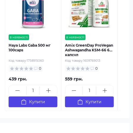
Sport
PRO M
Код тов
в наявності
в наявності
Haya Labs Gaba 500 мг
Amix GreenDay ProVegan
100caps
Ashwagandha KSM-66 60
капсул
Код товару:
1758915060
Код товару:
1609769013
0
0
439 грн.
559 грн.
339 г
Купити
Купити