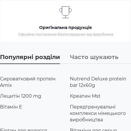
Оригінальна продукція
Офіційне постачання безпосередньо від виробника
Популярні розділи
Часто шукають
Сироватковий протеїн
Nutrend Deluxe protein
Amix
bar 12x60g
Лецитін 1200 mg
Креатин Mst
Вітамін E
Передтренувальні
комплекси німецького
виробництва
Біотин для волосся
Вітаміни для серця