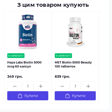
З цим товаром купують
в наяв
Vitam
табле
в наявності
в наявності
Haya Labs Biotin 5000
MST Biotin 5000 Beauty
mcg 60 капсул
100 таблеток
349 грн.
639 грн.
899 г
Купити
Купити