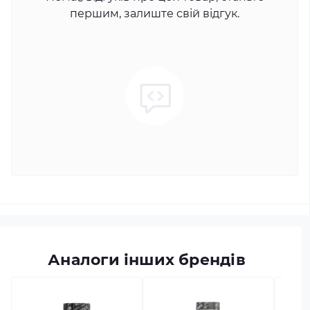
першим, залиште свій відгук.
Аналоги інших брендів
в наяв