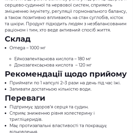
серцево-судинної та нервової систем, сприяють
зміцненню імунітету, регуляції гормонального балансу,
а також позитивно впливають на стан суглобів, кісток
та шкіри. Продукт підходить людям з незбалансованим
раціоном і тим, хто веде активний спосіб життя.
Склад
Omega – 1000 мг
Ейкозапентаєнова кислота – 180 мг
Докозагексаєнова кислота – 120 мг
Рекомендації щодо прийому
Приймати по 1 капсулі 2–3 рази на день під час їжі.
Запивати достатньою кількістю води.
Переваги
Підтримує здоров’я серця та судин.
Сприяє зниженню рівня холестерину і
тригліцеридів.
Має протизапальні властивості та покращує
відновлення.