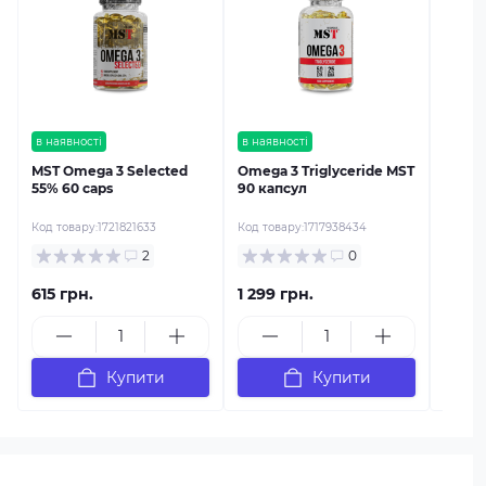
NOW F
3 Fish
Код тов
в наявності
в наявності
MST Omega 3 Selected
Omega 3 Triglyceride MST
55% 60 caps
90 капсул
Код товару:
1721821633
Код товару:
1717938434
2
0
615 грн.
1 299 грн.
1 599
Купити
Купити