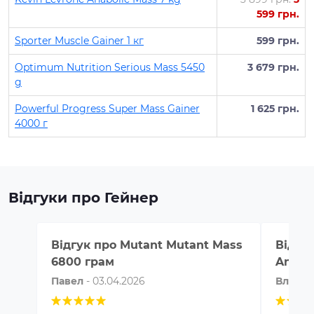
599 грн.
Sporter Muscle Gainer 1 кг
599 грн.
Optimum Nutrition Serious Mass 5450
3 679 грн.
g
Powerful Progress Super Mass Gainer
1 625 грн.
4000 г
Відгуки про Гейнер
Відгук про
Mutant Mutant Mass
Відгу
6800 грам
Anabol
Павел
-
03.04.2026
Влад
-