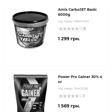
Amix CarboJET Basic
6000g
Код товару:
1684014625
0
1 299 грн.
Power Pro Gainer 30% 4
кг
Код товару:
394432296
1
1 569 грн.