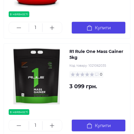
в наявності
Купити
R1 Rule One Mass Gainer
5kg
Код товару:
1021062035
0
3 099 грн.
в наявності
Купити