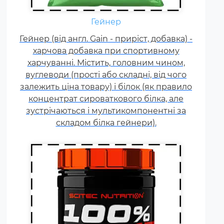
Креатин – спортивна добавка,
Гейнер
яка використовується у
Гейнер (від англ. Gain - приріст, добавка) -
силових видах спорту, фітнесі, а
харчова добавка при спортивному
також видах спорту, пов'язаних
харчуванні. Містить, головним чином,
з динамічним навантаженням
вуглеводи (прості або складні, від чого
або силовою витривалістю. Це
залежить ціна товару) і білок (як правило
кислота, що синтезується в
концентрат сироваткового білка, але
організмі людини в скелетних
зустрічаються і мультикомпонентні за
м'язах.
складом білка гейнери).