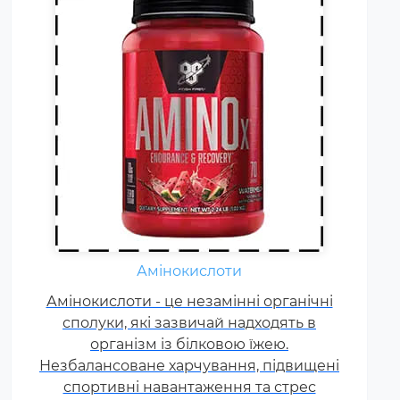
Амінокислоти
Жироспалювачі належать до
Амінокислоти - це незамінні органічні
спортивних харчових добавок,
сполуки, які зазвичай надходять в
які сприяють поліпшенню
результатів тренувань і
організм із білковою їжею.
Незбалансоване харчування, підвищені
допомагають позбавлятися від
спортивні навантаження та стрес
зайвого жиру, використовуючи