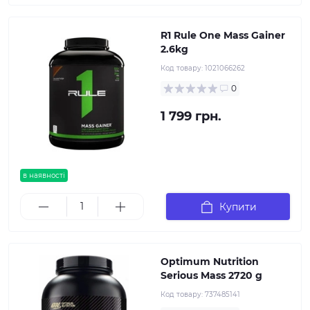
R1 Rule One Mass Gainer
2.6kg
Код товару:
1021066262
0
1 799 грн.
в наявності
Купити
Optimum Nutrition
Serious Mass 2720 g
Код товару:
737485141