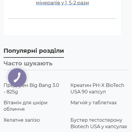
мінералів у 1, 5-2 рази
Популярні розділи
Часто шукають
Предтрен Big Bang 3.0
Креатин PH-X BioTech
- 825g
USA 90 капсул
Вітамін для шкіри
Магній у таблетках
обличчя
Хелатне залізо
Бустер тестостерону
Biotech USA у капсулах