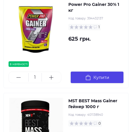
Power Pro Gainer 30% 1
кг
Код товару:
394432137
1
625 грн.
в наявності
Купити
MST BEST Mass Gainer
Гейнер 1000 г
Код товару:
401138940
0