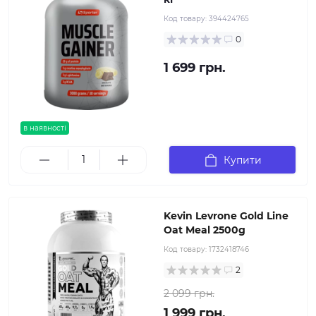
Код товару:
394424765
0
1 699 грн.
в наявності
Купити
Kevin Levrone Gold Line
Oat Meal 2500g
Код товару:
1732418746
2
2 099 грн.
1 999 грн.