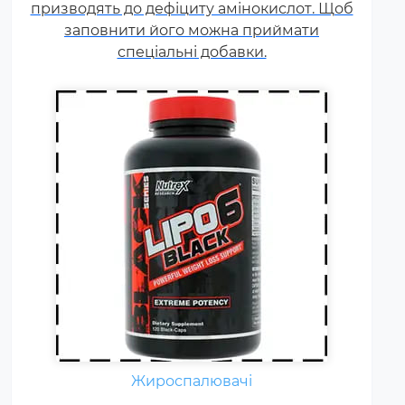
призводять до дефіциту амінокислот. Щоб
його в якості додаткового
заповнити його можна приймати
джерела енергії.
спеціальні добавки.
Гейнер (від англ. Gain - приріст,
добавка) - харчова добавка при
спортивному харчуванні.
Містить, головним чином,
Жироспалювачі
вуглеводи (прості або складні,