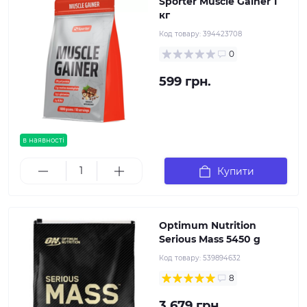
Sporter Muscle Gainer 1
кг
Код товару:
394423708
0
599 грн.
в наявності
Купити
Optimum Nutrition
Serious Mass 5450 g
Код товару:
539894632
8
3 679 грн.