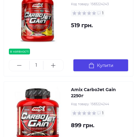
Код товару:
1583224243
1
519 грн.
в наявності
Купити
Amix CarboJet Gain
2250г
Код товару:
1583224244
1
899 грн.