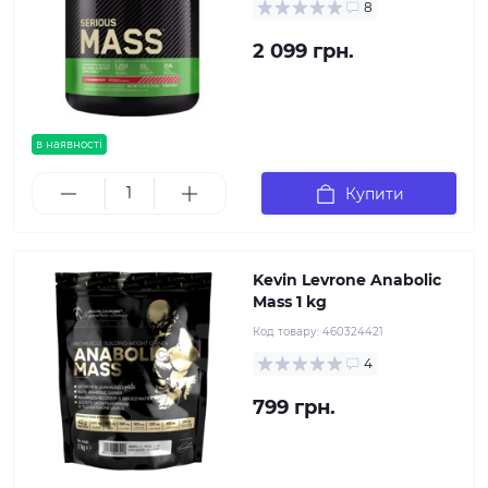
8
2 099 грн.
в наявності
Купити
Kevin Levrone Anabolic
Mass 1 kg
Код товару:
460324421
4
799 грн.