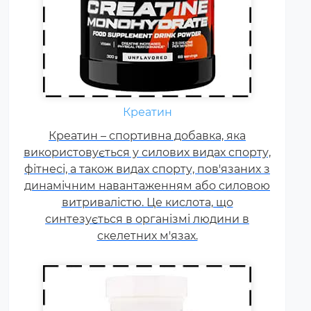
Щодня кожному спортсмену
необхідні вітаміни групи В,
Креатин
карнітин. вітамін Т, вітаміни С, D,
Креатин – спортивна добавка, яка
E, F. Постійні тренування,
використовується у силових видах спорту,
фізичні та психологічні
фітнесі, а також видах спорту, пов'язаних з
навантаження, змагання
динамічним навантаженням або силовою
збільшують добову норму
витривалістю. Це кислота, що
вітамінів та мінералів у 1,5-2
синтезується в організмі людини в
рази.
скелетних м'язах.