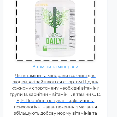
Вітаміни та мінерали
Які вітаміни та мінерали важливі для
людей, які займаються спортом Щодня
кожному спортсмену необхідні вітаміни
групи В, карнітин – вітамін Т, вітаміни С, D,
E, F. Постійні тренування, фізичні та
психологічні навантаження, змагання
збільшують добову норму вітамінів та