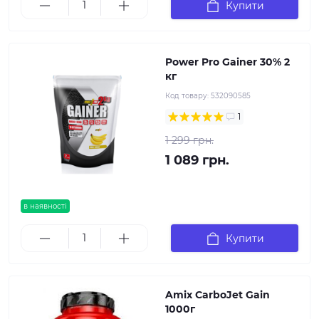
Купити
Power Pro Gainer 30% 2
кг
Код товару:
532090585
1
1 299 грн.
1 089 грн.
в наявності
Купити
Amix CarboJet Gain
1000г