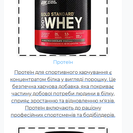
Амінокислоти - це незамінні
органічні сполуки, які зазвичай
надходять в організм із
Протеїн
білковою їжею.
Протеїн для спортивного харчування є
Незбалансоване харчування,
концентратом білка у вигляді порошку. Це
підвищені спортивні
безпечна харчова добавка, яка покриває
навантаження та стрес
частину добової потреби людини в білку,
призводять до дефіциту
сприяє зростанню та відновленню м'язів.
амінокислот. Щоб заповнити
Протеїн включають до раціону
його можна приймати
професійних спортсменів та бодібілдерів.
спеціальні добавки.