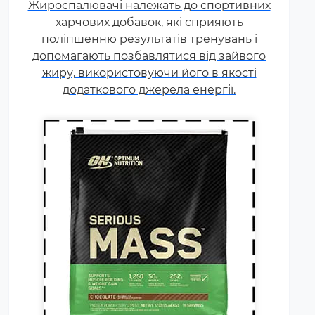
Жироспалювачі належать до спортивних
від чого залежить ціна товару) і
харчових добавок, які сприяють
білок (як правило концентрат
поліпшенню результатів тренувань і
сироваткового білка, але
допомагають позбавлятися від зайвого
зустрічаються і
жиру, використовуючи його в якості
мультикомпонентні за складом
додаткового джерела енергії.
білка гейнери).