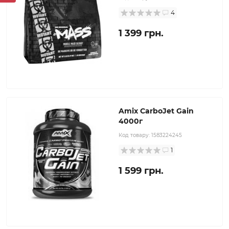
4
1 399 грн.
Amix CarboJet Gain
4000г
Код товару:
1583224245
1
1 599 грн.