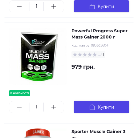
Купити
Powerful Progress Super
Mass Gainer 2000 г
Код товару:
993635604
1
979 грн.
в наявності
Купити
Sporter Muscle Gainer 3
кг