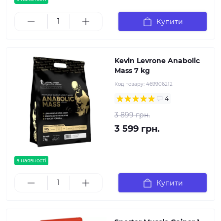
Купити
Kevin Levrone Anabolic
Mass 7 kg
Код товару:
469906212
4
3 899 грн.
3 599 грн.
в наявності
Купити