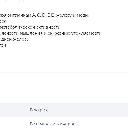
 витаминам A, C, D, B12, железу и меди
сса
 метаболической активности
, ясности мышления и снижению утомляемости
идной железы
тей
Венгрия
Витамины и минералы