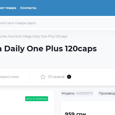
ат товара
Контакты
citec Nutrition Mega Daily One Plus 120caps
a Daily One Plus 120caps
теристики
Отзывов
0
Модель:
403329773
Производ
есть в наличии
959 грн.