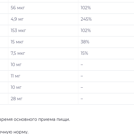
56 мкг
102%
4,9 мг
245%
153 мкг
102%
15 мкг
38%
7,5 мкг
15%
10 мг
–
11 мг
–
10 мг
–
28 мг
–
 время основного приема пищи.
чную норму.