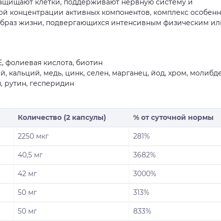
ащищают клетки, поддерживают нервную систему и
ой концентрации активных компонентов, комплекс особен
 образ жизни, подвергающихся интенсивным физическим ил
D, Е, фолиевая кислота, биотин
 кальций, медь, цинк, селен, марганец, йод, хром, молибд
, рутин, гесперидин
Количество (2 капсулы)
% от суточной нормы
2250 мкг
281%
40,5 мг
3682%
42 мг
3000%
50 мг
313%
50 мг
833%