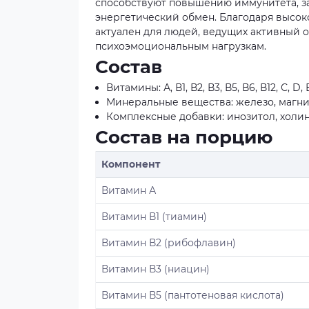
способствуют повышению иммунитета, з
энергетический обмен. Благодаря высок
актуален для людей, ведущих активный
психоэмоциональным нагрузкам.
Состав
Витамины: А, В1, В2, В3, В5, В6, В12, С, 
Минеральные вещества: железо, магний,
Комплексные добавки: инозитол, холин
Состав на порцию
Компонент
Витамин А
Витамин В1 (тиамин)
Витамин В2 (рибофлавин)
Витамин В3 (ниацин)
Витамин В5 (пантотеновая кислота)