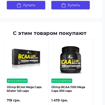
Купить
Купить
С этим товаром покупают
есть в
Olimp
1000g
есть в наличии
есть в наличии
Olimp BCAA Mega Caps
Olimp BCAA 1100 Mega
blister 120 caps
Caps 300 caps
719 грн.
1 479 грн.
2 149