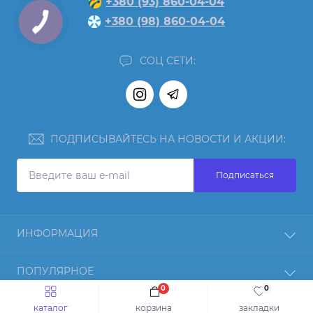
+380 (93) 860-04-04
+380 (98) 860-04-04
СОЦ СЕТИ:
ПОДПИСЫВАЙТЕСЬ НА НОВОСТИ И АКЦИИ:
Подписаться
ИНФОРМАЦИЯ
Отзывы
ПОПУЛЯРНОЕ
О нас
0
0
Возврат товара
Протеин
КОНТАКТЫ И АДРЕС
каталог
корзина
закладки
Оплата и доставка