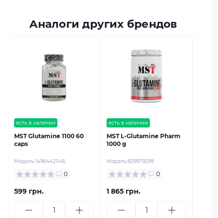
Аналоги других брендов
есть в
Optim
Gluta
Модель
есть в наличии
есть в наличии
MST Glutamine 1100 60
MST L-Glutamine Pharm
caps
1000 g
Модель:
1496442546
Модель:
829979299
0
0
599 грн.
1 865 грн.
949 