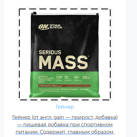
составу белка гейнеры).
Гейнер
Креатин – спортивная добавка,
Гейнер (от англ. gain — прирост, добавка)
используемая в силовых видах
— пищевая добавка при спортивном
спорта, фитнесе, а также видах
питании. Содержит, главным образом,
спорта связанных с