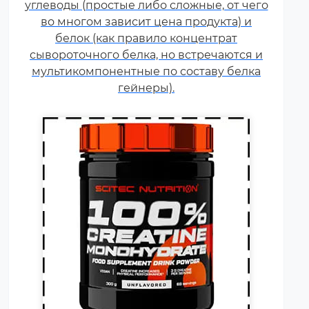
углеводы (простые либо сложные, от чего
динамической нагрузкой или
во многом зависит цена продукта) и
силовой выносливостью. Это
белок (как правило концентрат
кислота, синтезируемая в
сывороточного белка, но встречаются и
организме человека в
мультикомпонентные по составу белка
скелетных мышцах.
гейнеры).