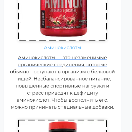
Жиросжигатели относятся к
Аминокислоты
числу спортивных пищевых
Аминокислоты — это незаменимые
добавок, которые способствуют
органические соединения, которые
улучшению результатов
обычно поступают в организм с белковой
тренировок и помогают
пищей. Несбалансированное питание,
избавляться от лишнего жира,
повышенные спортивные нагрузки и
используя его в качестве
стресс приводят к дефициту
дополнительного источника
аминокислот. Чтобы восполнить его,
энергии.
можно принимать специальные добавки.