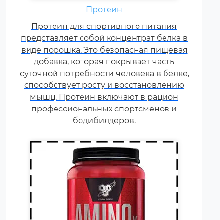
Аминокислоты — это
Протеин
незаменимые органические
Протеин для спортивного питания
соединения, которые обычно
представляет собой концентрат белка в
поступают в организм с
виде порошка. Это безопасная пищевая
белковой пищей.
добавка, которая покрывает часть
Несбалансированное питание,
суточной потребности человека в белке,
повышенные спортивные
способствует росту и восстановлению
нагрузки и стресс приводят к
мышц. Протеин включают в рацион
дефициту аминокислот. Чтобы
профессиональных спортсменов и
восполнить его, можно
принимать специальные
бодибилдеров.
добавки.