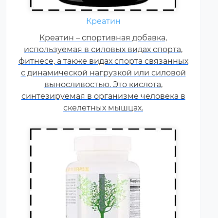
Ежедневно каждому
спортсмену необходимы
Креатин
витамины группы В, карнитин –
витамин Т, витамины С, D, E, F.
Креатин – спортивная добавка,
используемая в силовых видах спорта,
Постоянные тренировки,
фитнесе, а также видах спорта связанных
физические и психологические
с динамической нагрузкой или силовой
нагрузки, соревнования
увеличивают суточную норму
выносливостью. Это кислота,
синтезируемая в организме человека в
витаминов и минералов в 1,5-2
раза.
скелетных мышцах.