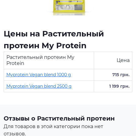
Цены на Растительный
протеин My Protein
Растительный протеин My
Цена
Protein
Myprotein Vegan blend 1000 g
715 грн.
Myprotein Vegan blend 2500 g
1 199 грн.
Протеин для спортивного
питания представляет собой
концентрат белка в виде
порошка. Это безопасная
Отзывы о Растительный протеин
пищевая добавка, которая
Для товаров в этой категории пока нет
покрывает часть суточной
отзывов.