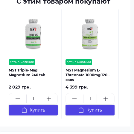
С этим товаром покупают
есть в
Вита
MST M
200 m
есть в наличии
есть в наличии
MST Triple-Mag
MST Magnesium L-
Magnesium 240 tab
Threonate 1000mg 120
caps
2 029 грн.
4 399 грн.
759 г
Купить
Купить