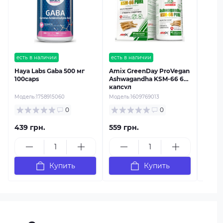
Sport
PRO M
Модель
есть в наличии
есть в наличии
Haya Labs Gaba 500 мг
Amix GreenDay ProVegan
100caps
Ashwagandha KSM-66 60
капсул
Модель:
1758915060
Модель:
1609769013
0
0
439 грн.
559 грн.
339 г
Купить
Купить