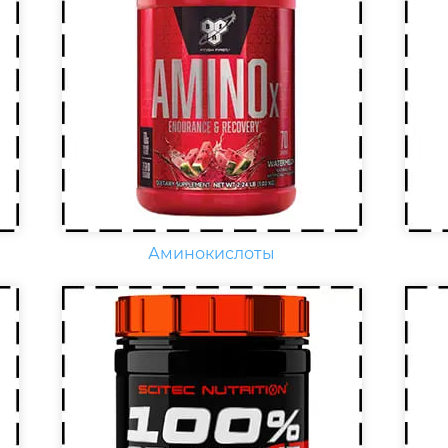
,
Еж
Креатин – спортивная добавка,
сп
используемая в силовых видах
вит
спорта, фитнесе, а также видах
вит
спорта связанных с
По
динамической нагрузкой или
к
фи
силовой выносливостью. Это
наг
кислота, синтезируемая в
ув
организме человека в
вит
скелетных мышцах.
раз
Аминокислоты