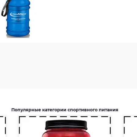
Аминокислоты — это
незаменимые органические
Жи
соединения, которые обычно
чи
поступают в организм с
доб
белковой пищей.
ул
Несбалансированное питание,
тр
повышенные спортивные
изб
нагрузки и стресс приводят к
исп
дефициту аминокислот. Чтобы
до
восполнить его, можно
эне
принимать специальные
Популярные категории спортивного питания
добавки.