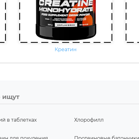
Креатин
о ищут
й в таблетках
Хлорофилл
еин для похудения
Протеиновые батончик