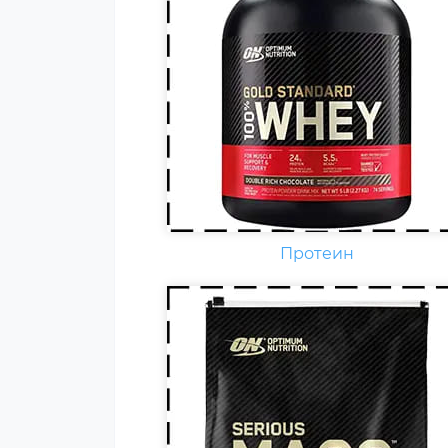
Гейнер (от англ. gain — прирост
добавка) — пищевая добавка
при спортивном питании.
Содержит, главным образом,
углеводы (простые либо
сложные, от чего во многом
зависит цена продукта) и бело
(как правило концентрат
сывороточного белка, но
встречаются и
мультикомпонентные по
Протеин
составу белка гейнеры).