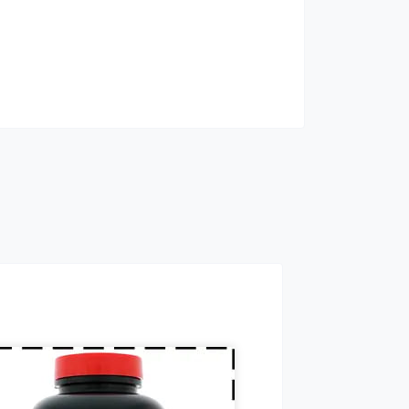
росжигатели относятся к
слу спортивных пищевых
авок, которые способствуют
учшению результатов
енировок и помогают
авляться от лишнего жира,
ользуя его в качестве
полнительного источника
ргии.