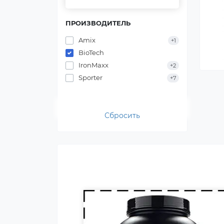
ПРОИЗВОДИТЕЛЬ
Amix
+1
Протеин для спортивного
BioTech
питания представляет собой
IronMaxx
+2
концентрат белка в виде
Sporter
+7
порошка. Это безопасная
пищевая добавка, которая
покрывает часть суточной
Сбросить
потребности человека в белке,
способствует росту и
восстановлению мышц.
Протеин включают в рацион
профессиональных
спортсменов и бодибилдеров.