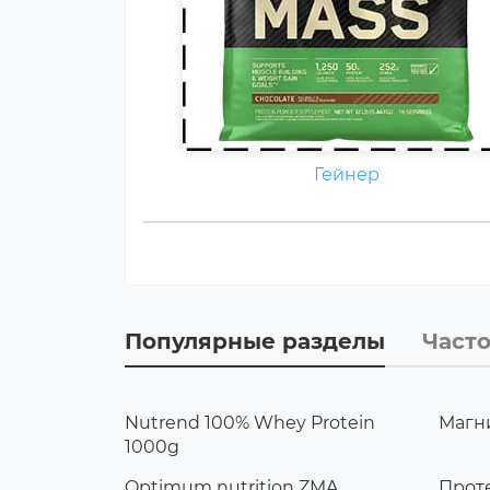
Гейнер
Популярные разделы
Част
Nutrend 100% Whey Protein
Магни
1000g
Optimum nutrition ZMA
Прот