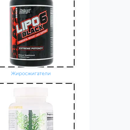
едневно каждому
ортсмену необходимы
амины группы В, карнитин –
амин Т, витамины С, D, E, F.
стоянные тренировки,
зические и психологические
рузки, соревнования
еличивают суточную норму
аминов и минералов в 1,5-2
а.
Жиросжигатели